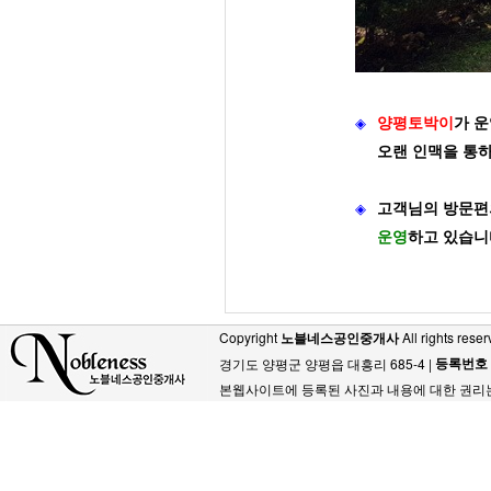
◈
양평토박이
가
운
오랜 인맥을 통
◈
고객님의 방문편
운영
하고 있습니
Copyright
노블네스공인중개사
All rights reser
등록번호
경기도 양평군 양평읍 대흥리 685-4 |
본웹사이트에 등록된 사진과 내용에 대한 권리