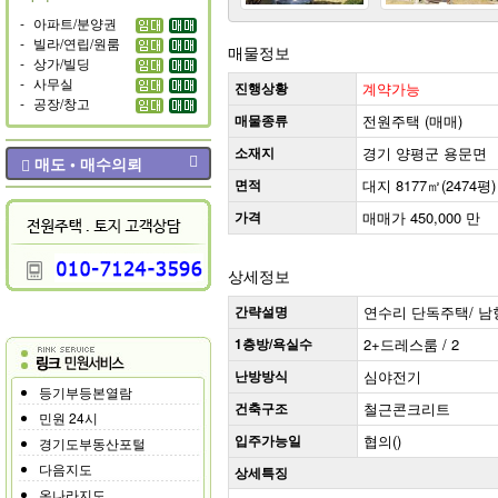
-
아파트/분양권
-
빌라/연립/원룸
매물정보
-
상가/빌딩
-
사무실
진행상황
계약가능
-
공장/창고
매물종류
전원주택 (매매)
소재지
경기 양평군 용문면
매도 • 매수의뢰
면적
대지 8177㎡(2474평) 
가격
매매가 450,000 만
상세정보
간략설명
연수리 단독주택/ 남향 (
1층방/욕실수
2+드레스룸 / 2
난방방식
심야전기
등기부등본열람
건축구조
철근콘크리트
민원 24시
입주가능일
협의()
경기도부동산포털
다음지도
상세특징
온나라지도