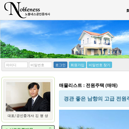
*
*
로그인
회원가입
비밀번호 찾기
아
비
이
밀
디
번
호
매물리스트 : 전원주택 (매매)
경관 좋은 남향의 고급 전원