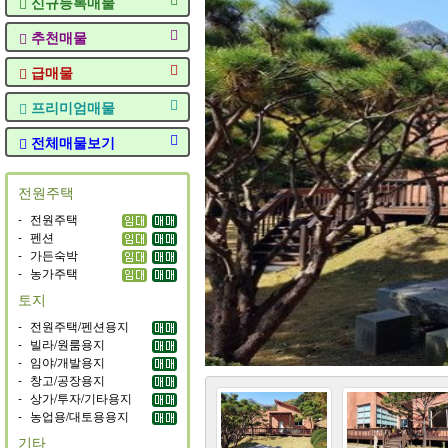
신규등록매물
추천매물
급매물
프리미엄매물
전체매물보기
전원주택
-
전원주택
-
펜션
-
가든숙박
-
농가주택
토지
-
전원주택/펜션용지
-
빌라/원룸용지
-
임야/개발용지
-
창고/공장용지
-
상가/투자/기타용지
-
농업용/대토용용지
기타