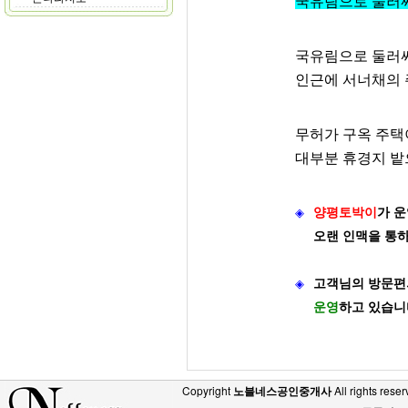
국유림으로 둘러싸
국유림으로 둘러
인근에 서너채의 
무허가 구옥 주택
대부분 휴경지 밭
◈
양평토박이
가
운
오랜 인맥을 통
◈
고객님의 방문편
운영
하고 있습니
Copyright
노블네스공인중개사
All rights reser