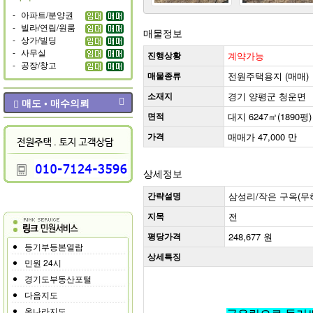
-
아파트/분양권
-
빌라/연립/원룸
매물정보
-
상가/빌딩
-
사무실
진행상황
계약가능
-
공장/창고
매물종류
전원주택용지 (매매)
소재지
경기 양평군 청운면
매도 • 매수의뢰
면적
대지 6247㎡(1890평)
가격
매매가 47,000 만
상세정보
간략설명
삼성리/작은 구옥(무
지목
전
평당가격
248,677 원
등기부등본열람
상세특징
민원 24시
경기도부동산포털
다음지도
온나라지도