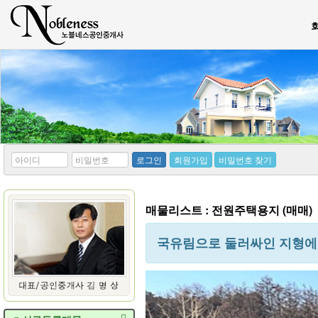
*
*
로그인
회원가입
비밀번호 찾기
아
비
이
밀
디
번
호
매물리스트 : 전원주택용지 (매매)
국유림으로 둘러싸인 지형에