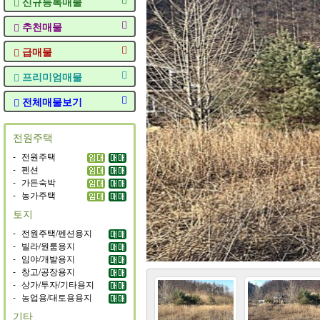
신규등록매물
추천매물
급매물
프리미엄매물
전체매물보기
전원주택
-
전원주택
-
펜션
-
가든숙박
-
농가주택
토지
-
전원주택/펜션용지
-
빌라/원룸용지
-
임야/개발용지
-
창고/공장용지
-
상가/투자/기타용지
-
농업용/대토용용지
기타