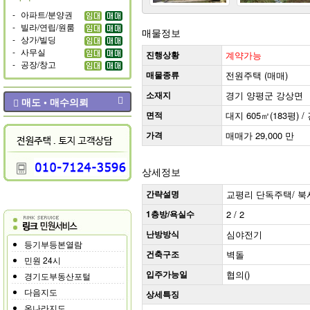
-
아파트/분양권
-
빌라/연립/원룸
매물정보
-
상가/빌딩
-
사무실
진행상황
계약가능
-
공장/창고
매물종류
전원주택 (매매)
소재지
경기 양평군 강상면
매도 • 매수의뢰
면적
대지 605㎡(183평) / 
가격
매매가 29,000 만
상세정보
간략설명
교평리 단독주택/ 북서향
1층방/욕실수
2 / 2
난방방식
심야전기
등기부등본열람
건축구조
벽돌
민원 24시
입주가능일
협의()
경기도부동산포털
다음지도
상세특징
온나라지도