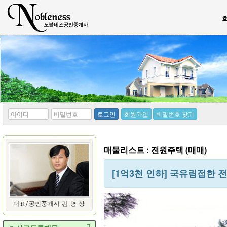
*
*
로그인
회원가입
비밀번호 찾기
아
비
이
밀
디
번
호
매물리스트 : 전원주택 (매매)
[1억3천 인하] 국유림접한