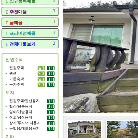
신규등록매물
추천매물
급매물
프리미엄매물
전체매물보기
전원주택
-
전원주택
-
펜션
-
가든숙박
-
농가주택
토지
-
전원주택/펜션용지
-
빌라/원룸용지
-
임야/개발용지
-
창고/공장용지
-
상가/투자/기타용지
-
농업용/대토용용지
기타