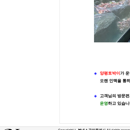
◈
양평토박이
가
운
오랜 인맥을 통
◈
고객님의 방문편
운영
하고 있습니
Copyright
All rights reser