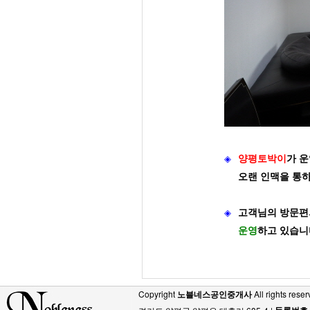
◈
양평토박이
가
운
오랜 인맥을 통
◈
고객님의 방문편
운영
하고 있습니
Copyright
노블네스공인중개사
All rights reser