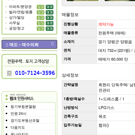
-
아파트/분양권
-
빌라/연립/원룸
매물정보
-
상가/빌딩
-
사무실
진행상황
계약가능
-
공장/창고
매물종류
전원주택 (매매)
소재지
경기 양평군 양평읍
매도 • 매수의뢰
면적
대지 732㎡(221평) / 
가격
매매가 60,000 만
상세정보
간략설명
회현리 단독주택/ 남향 
전관리
1층방/욕실수
1+드레스룸 / 1
등기부등본열람
난방방식
LPG가스
민원 24시
건축구조
목조
경기도부동산포털
입주가능일
협의()
다음지도
온나라지도