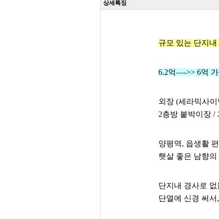
상세특징
규모 있는 단지내
6.2억—->> 6억
외장 (세라믹사이딩)
2층방 붙박이장 / 
양평역, 읍생활 
햇살 좋은 남향의
단지내 경사로 없
단열에 신경 써서