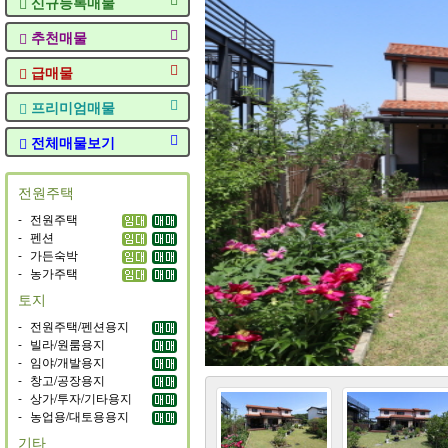
신규등록매물
추천매물
급매물
프리미엄매물
전체매물보기
전원주택
-
전원주택
-
펜션
-
가든숙박
-
농가주택
토지
-
전원주택/펜션용지
-
빌라/원룸용지
-
임야/개발용지
-
창고/공장용지
-
상가/투자/기타용지
-
농업용/대토용용지
기타