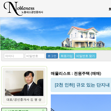
*
*
로그인
회원가입
비밀번호 찾기
아
비
이
밀
디
번
호
매물리스트 : 전원주택 (매매)
[2천 인하] 규모 있는 단지