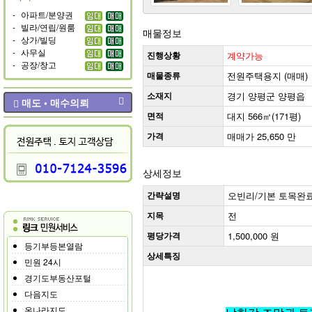
-
아파트/분양권
-
빌라/연립/원룸
매물정보
-
상가/빌딩
-
사무실
진행상황
계약가능
-
공장/창고
매물종류
전원주택용지 (매매)
소재지
경기 양평군 양평읍
매도 • 매수의뢰
면적
대지 566㎡(171평)
가격
매매가 25,650 만
상세정보
간략설명
오빈리/기본 토목완료
지목
전
평당가격
1,500,000 원
등기부등본열람
상세특징
민원 24시
경기도부동산포털
다음지도
온나라지도