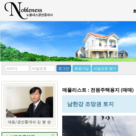
*
*
로그인
회원가입
비밀번호 찾기
아
비
이
밀
디
번
호
매물리스트 : 전원주택용지 (매매)
남한강 조망권 토지