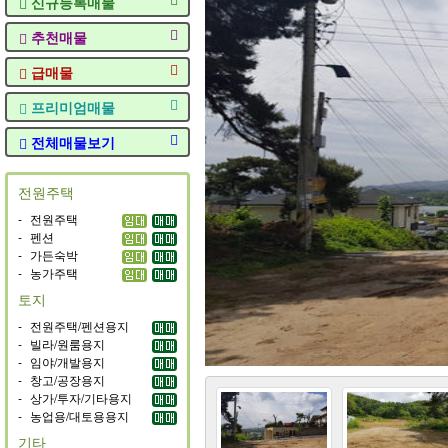
신규등록매물
추천매물
급매물
프리미엄매물
전체매물보기
전원주택
-
전원주택
-
펜션
-
가든숙박
-
농가주택
토지
-
전원주택/펜션용지
-
빌라/원룸용지
-
임야/개발용지
-
창고/공장용지
-
상가/투자/기타용지
-
농업용/대토용용지
기타