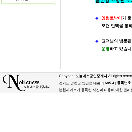
남한강 조망권 토
◈
양평토박이
가
운
오랜 인맥을 통
◈
고객님의 방문편
운영
하고 있습니
Copyright
노블네스공인중개사
All rights reser
등록번호
경기도 양평군 양평읍 대흥리 685-4 |
본웹사이트에 등록된 사진과 내용에 대한 권리