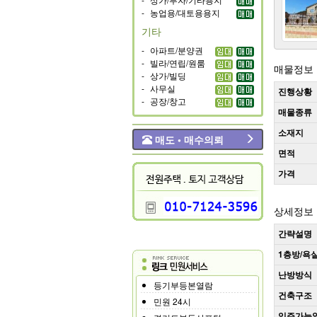
-
농업용/대토용용지
기타
-
아파트/분양권
-
빌라/연립/원룸
매물정보
-
상가/빌딩
-
사무실
진행상황
-
공장/창고
매물종류
소재지
매도 • 매수의뢰
면적
가격
상세정보
간략설명
1층방/욕
난방방식
등기부등본열람
건축구조
민원 24시
입주가능