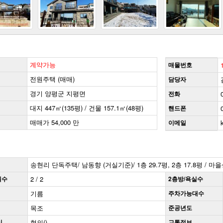
계약가능
매물번호
전원주택 (매매)
담당자
경기 양평군 지평면
전화
대지 447㎡(135평) / 건물 157.1㎡(48평)
핸드폰
매매가 54,000 만
이메일
송현리 단독주택/ 남동향 (거실기준)/ 1층 29.7평, 2층 17.8평 / 
실수
2 / 2
2층방/욕실수
기름
주차가능대수
목조
준공년도
일
협의()
교통정보