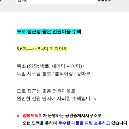
도로 접근성 좋은 전원마을 주택
5.6억—>> 5.4억 가격인하
목조 (외장: 벽돌, 세라믹 사이딩) /
독일 시스템 창호 / 붙박이장 / 강마루
도로 접근성 좋은 전원마을로
완만한 전원 단지에 자리한 주택입니다.
◈
양평토박이
가
운영하는 공인중개사사무소로
오랜 인맥을 통하여
우수한 매물을 다량 보유하고
있습니다.