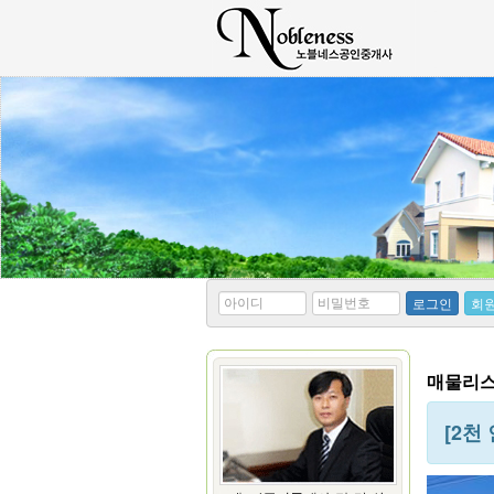
*
*
로그인
회
아
비
이
밀
디
번
호
매물리스트
[2천