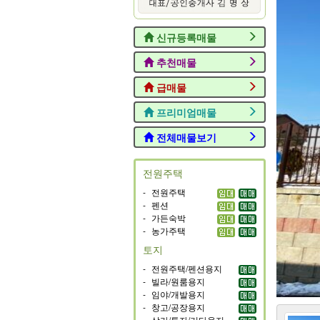
신규등록매물
추천매물
급매물
프리미엄매물
전체매물보기
전원주택
-
전원주택
-
펜션
-
가든숙박
-
농가주택
토지
-
전원주택/펜션용지
-
빌라/원룸용지
-
임야/개발용지
-
창고/공장용지
-
상가/투자/기타용지