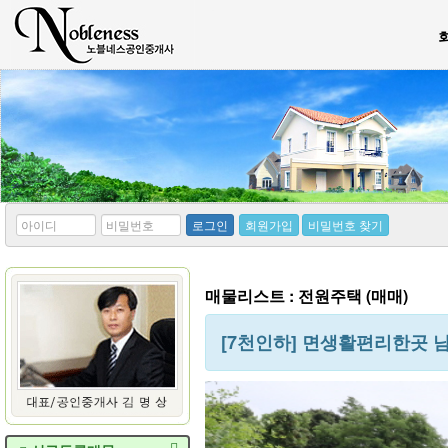
*
*
로그인
회원가입
비밀번호 찾기
아
비
이
밀
디
번
호
매물리스트 : 전원주택 (매매)
[7천인하] 면생활편리한곳 