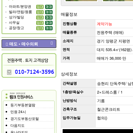
-
아파트/분양권
-
빌라/연립/원룸
매물정보
-
상가/빌딩
-
사무실
진행상황
계약가능
-
공장/창고
매물종류
전원주택 (매매)
소재지
경기 양평군 지평면
매도 • 매수의뢰
면적
대지 535.4㎡(162평) 
가격
매매가 36,000 만
상세정보
간략설명
송현리 단독주택/ 남향 (
1층방/욕실수
2+드레스룸 / 1
난방방식
기름
등기부등본열람
건축구조
철근콘크리트
민원 24시
입주가능일
협의()
경기도부동산포털
다음지도
온나라지도