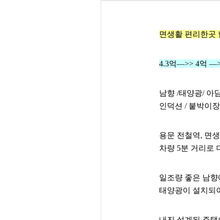
면생활 편리한곳 
4.3억—>> 4억 
남향 /태양광/ 아담
인덕션 / 붙박이장 
용문 전철역, 면
차량 5분 거리로
일조량 좋은 남향
태양광이 설치되
내진 설계된 주택이