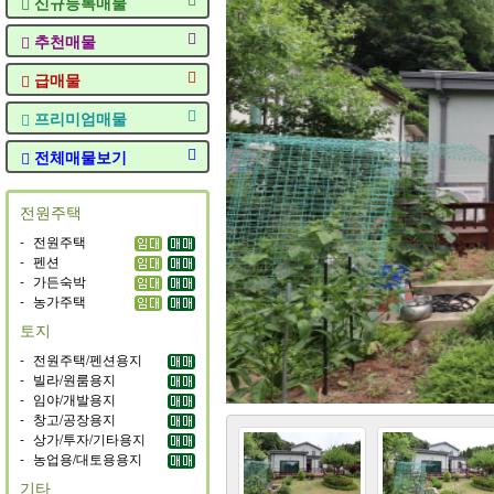
신규등록매물
추천매물
급매물
프리미엄매물
전체매물보기
전원주택
-
전원주택
-
펜션
-
가든숙박
-
농가주택
토지
-
전원주택/펜션용지
-
빌라/원룸용지
-
임야/개발용지
-
창고/공장용지
-
상가/투자/기타용지
-
농업용/대토용용지
기타