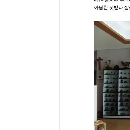
아담한 텃밭과 깔