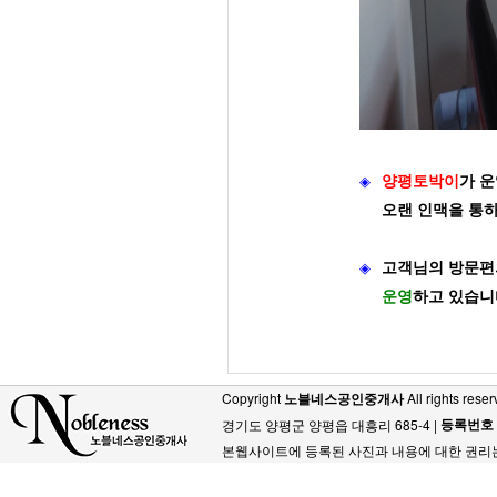
◈
양평토박이
가
운
오랜 인맥을 통
◈
고객님의 방문편
운영
하고 있습니
Copyright
노블네스공인중개사
All rights reser
등록번호
경기도 양평군 양평읍 대흥리 685-4 |
본웹사이트에 등록된 사진과 내용에 대한 권리