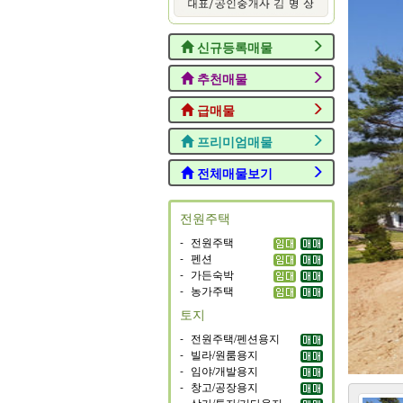
신규등록매물
추천매물
급매물
프리미엄매물
전체매물보기
전원주택
-
전원주택
-
펜션
-
가든숙박
-
농가주택
토지
-
전원주택/펜션용지
-
빌라/원룸용지
-
임야/개발용지
-
창고/공장용지
-
상가/투자/기타용지