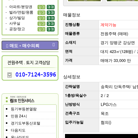
-
아파트/분양권
-
빌라/연립/원룸
매물정보
-
상가/빌딩
-
사무실
진행상황
계약가능
-
공장/창고
매물종류
전원주택 (매매)
소재지
경기 양평군 강상면
매도 • 매수의뢰
면적
대지 423㎡(128평) / 
가격
매매가 33,000 만
상세정보
간략설명
송학리 단독주택/ 남향 
1층방/욕실수
2 / 2
난방방식
LPG가스
등기부등본열람
건축구조
목조
민원 24시
입주가능일
협의()
경기도부동산포털
다음지도
온나라지도