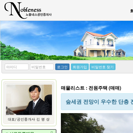
*
*
로그인
회원가입
비밀번호 찾기
아
비
이
밀
디
번
호
매물리스트 : 전원주택 (매매)
숲세권 전망이 우수한 단층