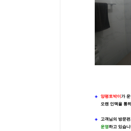
◈
양평토박이
가
운
오랜 인맥을 통
◈
고객님의 방문편
운영
하고 있습니