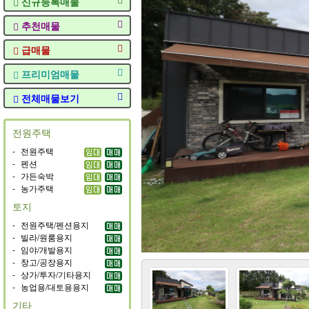
신규등록매물
추천매물
급매물
프리미엄매물
전체매물보기
전원주택
-
전원주택
-
펜션
-
가든숙박
-
농가주택
토지
-
전원주택/펜션용지
-
빌라/원룸용지
-
임야/개발용지
-
창고/공장용지
-
상가/투자/기타용지
-
농업용/대토용용지
기타