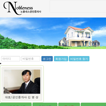
*
*
로그인
회원가입
비밀번호 찾기
아
비
이
밀
디
번
호