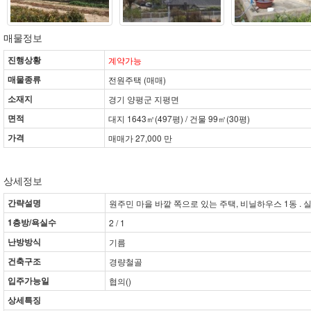
매물정보
진행상황
계약가능
매물종류
전원주택 (매매)
소재지
경기 양평군 지평면
면적
대지 1643㎡(497평) / 건물 99㎡(30평)
가격
매매가 27,000 만
상세정보
간략설명
원주민 마을 바깥 쪽으로 있는 주택, 비닐하우스 1동 . 실
1층방/욕실수
2 / 1
난방방식
기름
건축구조
경량철골
입주가능일
협의()
상세특징