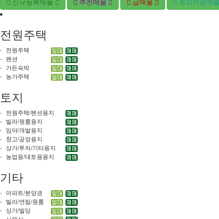
신규등록매물
추천매물
급매물
프리미엄매
전원주택
-
전원주택
-
펜션
-
가든숙박
-
농가주택
토지
-
전원주택/펜션용지
-
빌라/원룸용지
-
임야/개발용지
-
창고/공장용지
-
상가/투자/기타용지
-
농업용/대토용용지
기타
-
아파트/분양권
-
빌라/연립/원룸
-
상가/빌딩
-
사무실