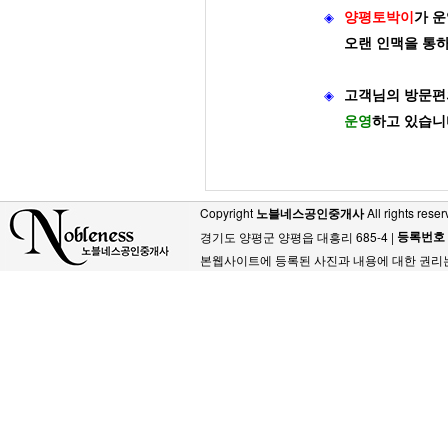
◈
양평토박이
가
운
오랜 인맥을 통
◈
고객님의 방문편
운영
하고 있습니
Copyright
노블네스공인중개사
All rights reser
등록번호
경기도 양평군 양평읍 대흥리 685-4 |
본웹사이트에 등록된 사진과 내용에 대한 권리