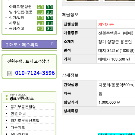
-
아파트/분양권
-
빌라/연립/원룸
매물정보
-
상가/빌딩
-
사무실
진행상황
계약가능
-
공장/창고
매물종류
전원주택용지 (매매)
소재지
경기 양평군 용문면
매도 • 매수의뢰
면적
대지 3421㎡(1035평)
가격
매매가 103,500 만
상세정보
간략설명
다문리/용문역500m,
지목
답
평당가격
1,000,000 원
등기부등본열람
상세특징
민원 24시
경기도부동산포털
다음지도
온나라지도