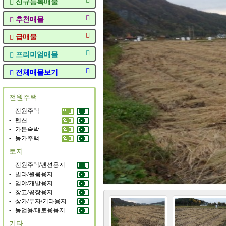
신규등록매물
추천매물
급매물
프리미엄매물
전체매물보기
전원주택
-
전원주택
-
펜션
-
가든숙박
-
농가주택
토지
-
전원주택/펜션용지
-
빌라/원룸용지
-
임야/개발용지
-
창고/공장용지
-
상가/투자/기타용지
-
농업용/대토용용지
기타