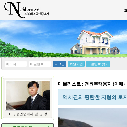
*
*
로그인
회원가입
비밀번호 찾기
아
비
이
밀
디
번
호
매물리스트 : 전원주택용지 (매매)
역세권의 평탄한 지형의 토