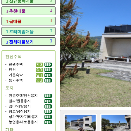
신규등록매물
추천매물
급매물
프리미엄매물
전체매물보기
전원주택
-
전원주택
-
펜션
-
가든숙박
-
농가주택
토지
-
전원주택/펜션용지
-
빌라/원룸용지
-
임야/개발용지
-
창고/공장용지
-
상가/투자/기타용지
-
농업용/대토용용지
기타