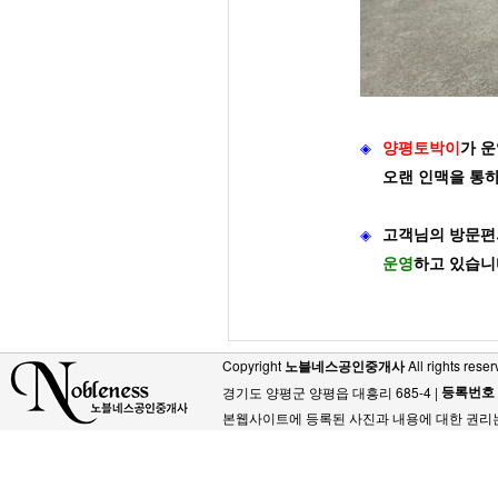
◈
양평토박이
가
운
오랜 인맥을 통
◈
고객님의 방문편
운영
하고 있습니
Copyright
노블네스공인중개사
All rights reser
등록번호
경기도 양평군 양평읍 대흥리 685-4 |
본웹사이트에 등록된 사진과 내용에 대한 권리