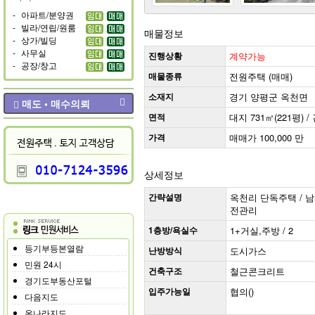
-
아파트/분양권
-
빌라/연립/원룸
매물정보
-
상가/빌딩
-
사무실
진행상황
계약가능
-
공장/창고
매물종류
전원주택 (매매)
소재지
경기 양평군 옥천면
매도 • 매수의뢰
면적
대지 731㎡(221평) / 
가격
매매가 100,000 만
상세정보
간략설명
옥천리 단독주택 / 남서향
전관리
1층방/욕실수
1+거실,주방 / 2
등기부등본열람
난방방식
도시가스
민원 24시
건축구조
철근콘크리트
경기도부동산포털
입주가능일
협의()
다음지도
온나라지도