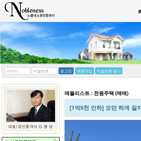
*
*
로그인
회원가입
비밀번호 찾기
아
비
이
밀
디
번
호
매물리스트 : 전원주택 (매매)
[1억9천 인하] 모던 하게 