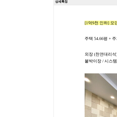
상세특징
[1억9천 인하] 
주택 54.66평 + 
외장 (천연대리석) 
붙박이장 / 시스템 