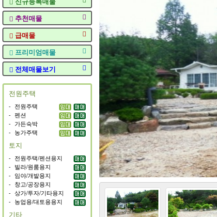
신규등록매물
추천매물
급매물
프리미엄매물
전체매물보기
전원주택
-
전원주택
-
펜션
-
가든숙박
-
농가주택
토지
-
전원주택/펜션용지
-
빌라/원룸용지
-
임야/개발용지
-
창고/공장용지
-
상가/투자/기타용지
-
농업용/대토용용지
기타