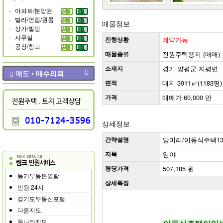
-
아파트/분양권
-
빌라/연립/원룸
매물정보
-
상가/빌딩
-
사무실
진행상황
계약가능
-
공장/창고
매물종류
전원주택용지 (매매)
소재지
경기 양평군 지평면
매도 • 매수의뢰
면적
대지 3911㎡(1183평)
가격
매매가 60,000 만
상세정보
간략설명
망미리/이동식주택13
지목
임야
평당가격
507,185 원
등기부등본열람
상세특징
민원 24시
경기도부동산포털
다음지도
온나라지도