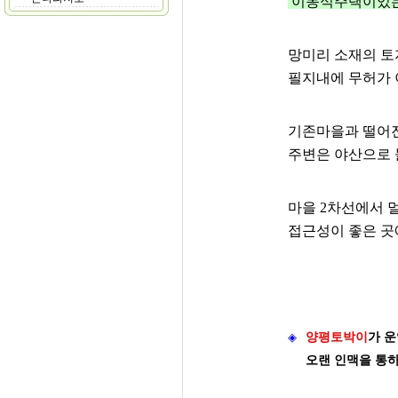
이동식주택이있는
망미리 소재의 토
필지내에 무허가 
기존마을과 떨어
주변은 야산으로 
마을 2차선에서 
접근성이 좋은 곳
◈
양평토박이
가
운
오랜 인맥을 통