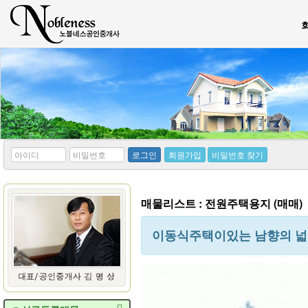
*
*
로그인
회원가입
비밀번호 찾기
아
비
이
밀
디
번
호
매물리스트 : 전원주택용지 (매매)
이동식주택이있는 남향의 