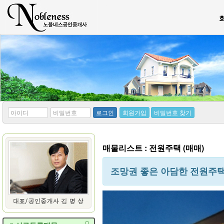
*
*
로그인
회원가입
비밀번호 찾기
아
비
이
밀
디
번
호
매물리스트 : 전원주택 (매매)
조망권 좋은 아담한 전원주