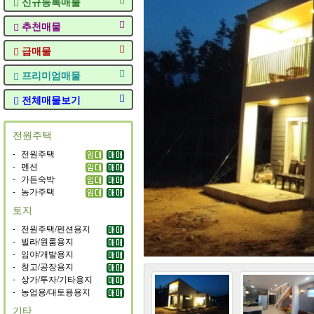
신규등록매물
추천매물
급매물
프리미엄매물
전체매물보기
전원주택
-
전원주택
-
펜션
-
가든숙박
-
농가주택
토지
-
전원주택/펜션용지
-
빌라/원룸용지
-
임야/개발용지
-
창고/공장용지
-
상가/투자/기타용지
-
농업용/대토용용지
기타