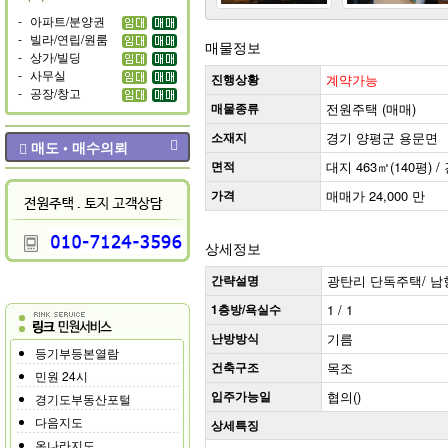
-
아파트/분양권
-
빌라/연립/원룸
매물정보
-
상가/빌딩
-
사무실
진행상황
계약가능
-
공장/창고
매물종류
전원주택 (매매)
소재지
경기 양평군 용문면
매도 • 매수의뢰
면적
대지 463㎡(140평) /
가격
매매가 24,000 만
상세정보
간략설명
광탄리 단독주택/ 남향
1층방/욕실수
1 / 1
난방방식
기름
등기부등본열람
건축구조
목조
민원 24시
입주가능일
협의()
경기도부동산포털
다음지도
상세특징
온나라지도