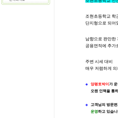
조현초등학교 인
조현초등학교 학
단지형으로 되어
남향으로 완만한
공용면적에 추가로
주변 시세 대비
매우 저렴하게 의
◈
양평토박이
가
운
오랜 인맥을 통
◈
고객님의 방문편
운영
하고 있습니