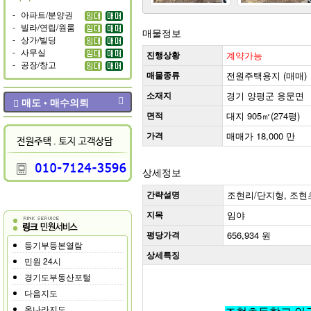
-
아파트/분양권
-
빌라/연립/원룸
매물정보
-
상가/빌딩
-
사무실
진행상황
계약가능
-
공장/창고
매물종류
전원주택용지 (매매)
소재지
경기 양평군 용문면
매도 • 매수의뢰
면적
대지 905㎡(274평)
가격
매매가 18,000 만
상세정보
간략설명
조현리/단지형, 조현
지목
임야
평당가격
656,934 원
등기부등본열람
상세특징
민원 24시
경기도부동산포털
다음지도
온나라지도