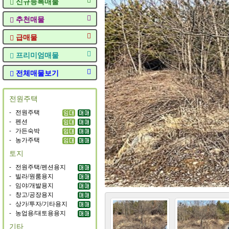
신규등록매물
추천매물
급매물
프리미엄매물
전체매물보기
전원주택
-
전원주택
-
펜션
-
가든숙박
-
농가주택
토지
-
전원주택/펜션용지
-
빌라/원룸용지
-
임야/개발용지
-
창고/공장용지
-
상가/투자/기타용지
-
농업용/대토용용지
기타