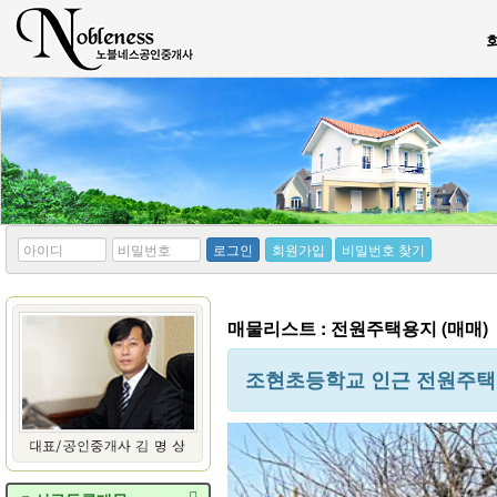
*
*
로그인
회원가입
비밀번호 찾기
아
비
이
밀
디
번
호
매물리스트 : 전원주택용지 (매매)
조현초등학교 인근 전원주