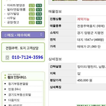
-
아파트/분양권
-
빌라/연립/원룸
매물정보
-
상가/빌딩
-
사무실
진행상황
계약가능
-
공장/창고
매물종류
전원주택용지 (매매)
소재지
경기 양평군 지평면
매도 • 매수의뢰
면적
대지 1547㎡(468평)
가격
매매가 21,060 만
상세정보
간략설명
망미리/평탄지, 남향,
지목
답
평당가격
450,000 원
등기부등본열람
상세특징
민원 24시
경기도부동산포털
다음지도
온나라지도