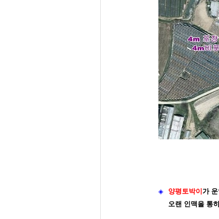
◈
양평토박이
가
운
오랜 인맥을 통