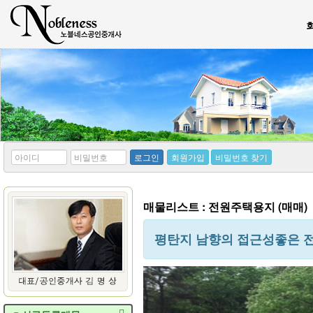
*
*
로그인
회원가입
비밀번호 찾기
아
비
이
밀
디
번
호
매물리스트 : 전원주택용지 (매매)
평탄지 남향의 접근성좋은 