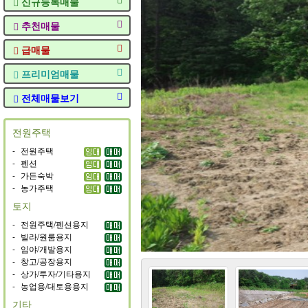
신규등록매물
추천매물
급매물
프리미엄매물
전체매물보기
전원주택
-
전원주택
-
펜션
-
가든숙박
-
농가주택
토지
-
전원주택/펜션용지
-
빌라/원룸용지
-
임야/개발용지
-
창고/공장용지
-
상가/투자/기타용지
-
농업용/대토용용지
기타