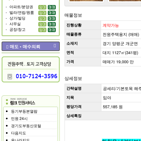
-
아파트/분양권
-
빌라/연립/원룸
매물정보
-
상가/빌딩
-
사무실
진행상황
계약가능
-
공장/창고
매물종류
전원주택용지 (매매)
소재지
경기 양평군 개군면
매도 • 매수의뢰
면적
대지 1127㎡(341평)
가격
매매가 19,000 만
상세정보
간략설명
공세리/기본토목 해주
지목
임야
평당가격
557,185 원
등기부등본열람
상세특징
민원 24시
경기도부동산포털
다음지도
온나라지도