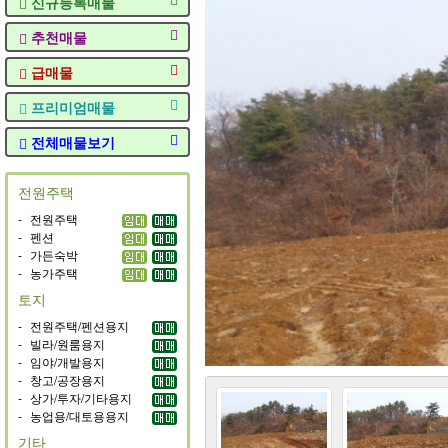
신규등록매물
추천매물
급매물
프리미엄매물
전체매물보기
전원주택
-
전원주택
-
펜션
-
가든숙박
-
농가주택
토지
-
전원주택/펜션용지
-
빌라/원룸용지
-
임야/개발용지
-
창고/공장용지
-
상가/투자/기타용지
-
농업용/대토용용지
기타