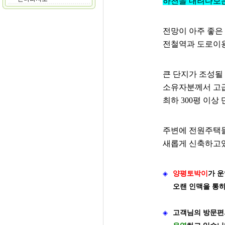
하천을 내려다보
전망이 아주 좋은
전철역과 도로이용
큰 단지가 조성될
소유자분께서 고
최하 300평 이
주변에 전원주택
새롭게 신축하고있
◈
양평토박이
가
운
오랜 인맥을 통
◈
고객님의 방문편