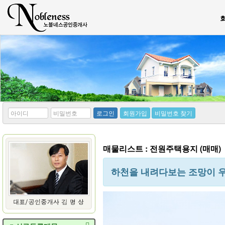
*
*
로그인
회원가입
비밀번호 찾기
아
비
이
밀
디
번
호
매물리스트 : 전원주택용지 (매매)
하천을 내려다보는 조망이 