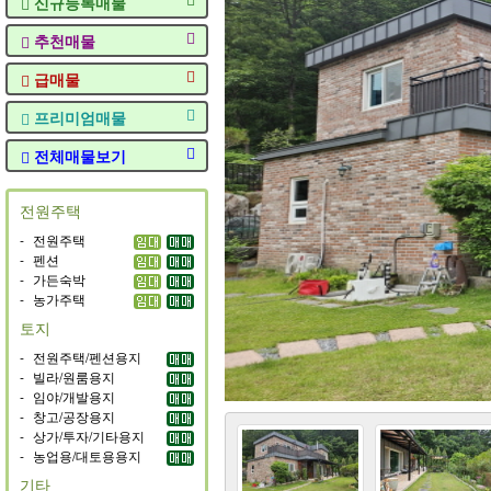
신규등록매물
추천매물
급매물
프리미엄매물
전체매물보기
전원주택
-
전원주택
-
펜션
-
가든숙박
-
농가주택
토지
-
전원주택/펜션용지
-
빌라/원룸용지
-
임야/개발용지
-
창고/공장용지
-
상가/투자/기타용지
-
농업용/대토용용지
기타