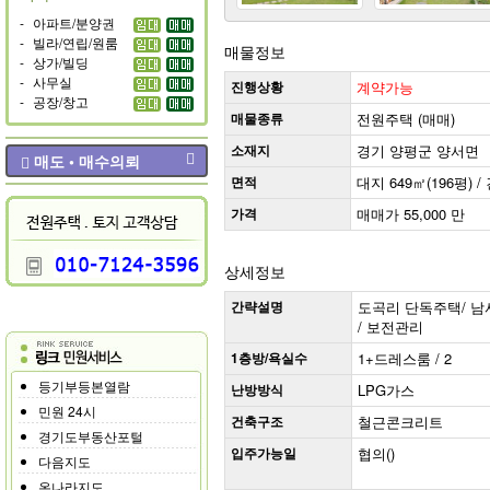
-
아파트/분양권
-
빌라/연립/원룸
매물정보
-
상가/빌딩
-
사무실
진행상황
계약가능
-
공장/창고
매물종류
전원주택 (매매)
소재지
경기 양평군 양서면
매도 • 매수의뢰
면적
대지 649㎡(196평) / 
가격
매매가 55,000 만
상세정보
간략설명
도곡리 단독주택/ 남서향 
/ 보전관리
1층방/욕실수
1+드레스룸 / 2
등기부등본열람
난방방식
LPG가스
민원 24시
건축구조
철근콘크리트
경기도부동산포털
입주가능일
협의()
다음지도
온나라지도