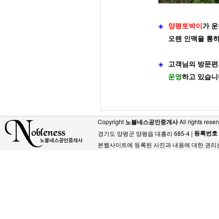
◈
양평토박이
가
운
오랜 인맥을 통
◈
고객님의 방문편
운영
하고 있습니
Copyright
노블네스공인중개사
All rights reser
등록번호
경기도 양평군 양평읍 대흥리 685-4 |
본웹사이트에 등록된 사진과 내용에 대한 권리