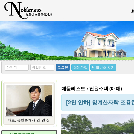
*
*
로그인
회원가입
비밀번호 찾기
아
비
이
밀
디
번
호
매물리스트 : 전원주택 (매매)
[2천 인하] 청계산자락 조