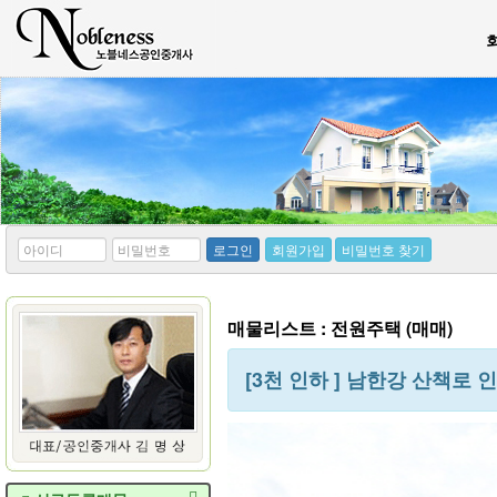
*
*
로그인
회원가입
비밀번호 찾기
아
비
이
밀
디
번
호
매물리스트 : 전원주택 (매매)
[3천 인하 ] 남한강 산책로