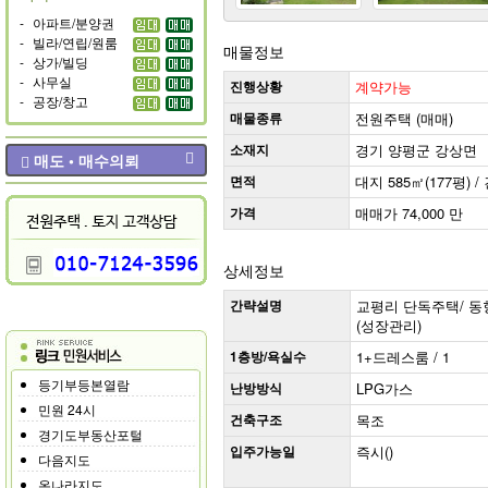
-
아파트/분양권
-
빌라/연립/원룸
매물정보
-
상가/빌딩
-
사무실
진행상황
계약가능
-
공장/창고
매물종류
전원주택 (매매)
소재지
경기 양평군 강상면
매도 • 매수의뢰
면적
대지 585㎡(177평) /
가격
매매가 74,000 만
상세정보
간략설명
교평리 단독주택/ 동향(
(성장관리)
1층방/욕실수
1+드레스룸 / 1
등기부등본열람
난방방식
LPG가스
민원 24시
건축구조
목조
경기도부동산포털
입주가능일
즉시()
다음지도
온나라지도