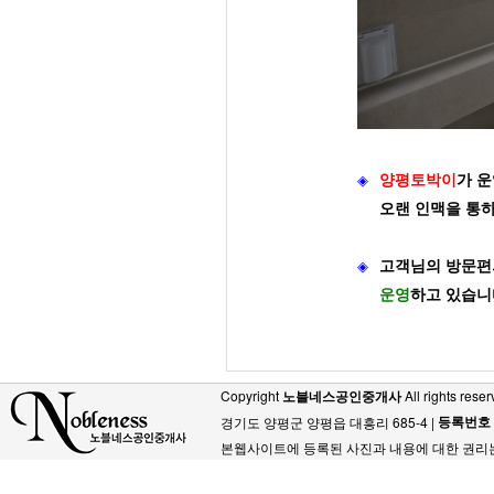
◈
양평토박이
가
운
오랜 인맥을 통
◈
고객님의 방문편
운영
하고 있습니
Copyright
노블네스공인중개사
All rights reser
등록번호
경기도 양평군 양평읍 대흥리 685-4 |
본웹사이트에 등록된 사진과 내용에 대한 권리