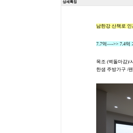
상세특징
남한강 산책로 인
7.7억—->> 7.
목조 (벽돌마감)/
한샘 주방가구 /팬