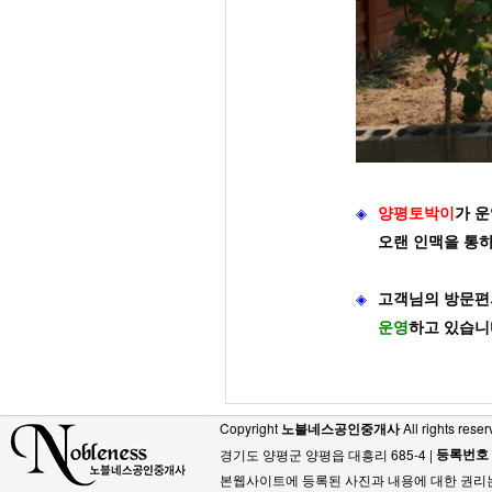
◈
양평토박이
가
운
오랜 인맥을 통
◈
고객님의 방문편
운영
하고 있습니
Copyright
노블네스공인중개사
All rights reser
등록번호
경기도 양평군 양평읍 대흥리 685-4 |
본웹사이트에 등록된 사진과 내용에 대한 권리