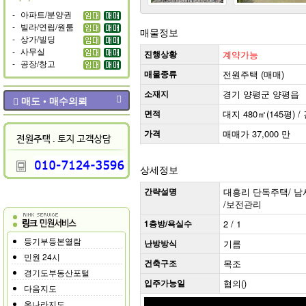
-
아파트/분양권
-
빌라/연립/원룸
매물정보
-
상가/빌딩
-
사무실
진행상황
계약가능
-
공장/창고
매물종류
전원주택 (매매)
소재지
경기 양평군 양평읍
매도 • 매수의뢰
면적
대지 480㎡(145평) / 
가격
매매가 37,000 만
상세정보
간략설명
대흥리 단독주택/ 남서향
/보전관리
1층방/욕실수
2 / 1
등기부등본열람
난방방식
기름
민원 24시
건축구조
목조
경기도부동산포털
입주가능일
협의()
다음지도
온나라지도