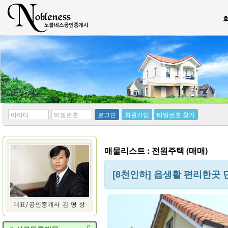
*
*
로그인
회원가입
비밀번호 찾기
아
비
이
밀
디
번
호
매물리스트 : 전원주택 (매매)
[8천인하] 읍생활 편리한곳