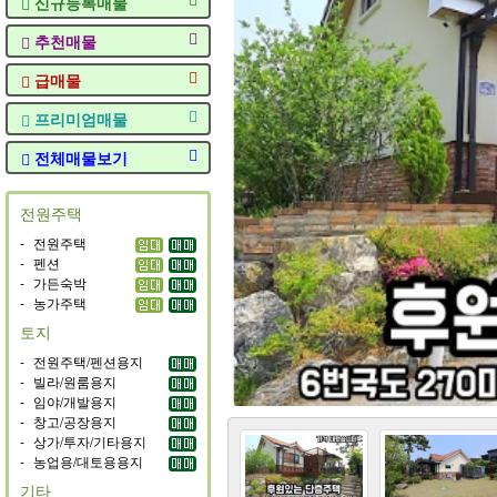
신규등록매물
추천매물
급매물
프리미엄매물
전체매물보기
전원주택
-
전원주택
-
펜션
-
가든숙박
-
농가주택
토지
-
전원주택/펜션용지
-
빌라/원룸용지
-
임야/개발용지
-
창고/공장용지
-
상가/투자/기타용지
-
농업용/대토용용지
기타