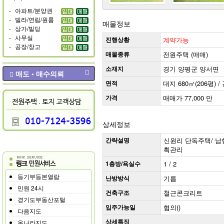
-
아파트/분양권
-
빌라/연립/원룸
매물정보
-
상가/빌딩
-
사무실
진행상황
계약가능
-
공장/창고
매물종류
전원주택 (매매)
소재지
경기 양평군 양서면
매도 • 매수의뢰
면적
대지 680㎡(206평) / 
가격
매매가 77,000 만
상세정보
간략설명
신원리 단독주택/ 남향(
획관리
1층방/욕실수
1 / 2
등기부등본열람
난방방식
기름
민원 24시
건축구조
철근콘크리트
경기도부동산포털
입주가능일
협의()
다음지도
상세특징
온나라지도