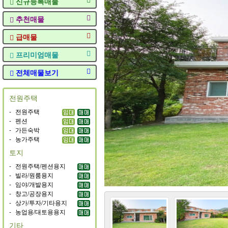
신규등록매물
추천매물
급매물
프리미엄매물
전체매물보기
전원주택
-
전원주택
-
펜션
-
가든숙박
-
농가주택
토지
-
전원주택/펜션용지
-
빌라/원룸용지
-
임야/개발용지
-
창고/공장용지
-
상가/투자/기타용지
-
농업용/대토용용지
기타