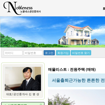
*
*
로그인
회원가입
비밀번호 찾기
아
비
이
밀
디
번
호
매물리스트 : 전원주택 (매매)
서울출퇴근가능한 튼튼한 