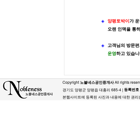
◈
양평토박이
가
운
오랜 인맥을 통
◈
고객님의 방문편
운영
하고 있습니
Copyright
노블네스공인중개사
All rights reser
등록번호
경기도 양평군 양평읍 대흥리 685-4 |
본웹사이트에 등록된 사진과 내용에 대한 권리