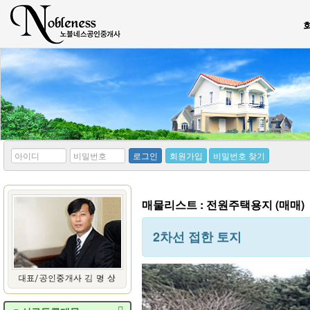
*
*
로그인
회원가입
비밀번호 찾기
아
비
이
밀
디
번
호
매물리스트 : 전원주택용지 (매매)
2차선 접한 토지