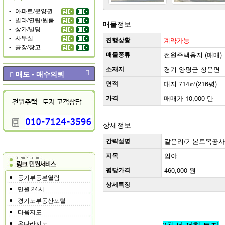
-
아파트/분양권
-
빌라/연립/원룸
매물정보
-
상가/빌딩
-
사무실
진행상황
계약가능
-
공장/창고
매물종류
전원주택용지 (매매)
소재지
경기 양평군 청운면
매도 • 매수의뢰
면적
대지 714㎡(216평)
가격
매매가 10,000 만
상세정보
간략설명
갈운리/기본토목공사
지목
임야
평당가격
460,000 원
등기부등본열람
상세특징
민원 24시
경기도부동산포털
다음지도
온나라지도