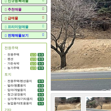
신규등록매물
추천매물
급매물
프리미엄매물
전체매물보기
전원주택
-
전원주택
-
펜션
-
가든숙박
-
농가주택
토지
-
전원주택/펜션용지
-
빌라/원룸용지
-
임야/개발용지
-
창고/공장용지
-
상가/투자/기타용지
-
농업용/대토용용지
기타