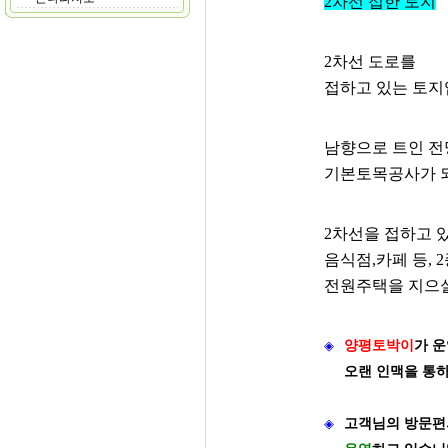
2차선 접한 토지
2차선 도로를
접하고 있는 토지
남향으로 트인 
기본토목공사가 
2차선을 접하고 
음식점,카페 등,
전원주택을 지으실
◈
양평토박이
가
운
오랜 인맥을 통
◈
고객님의 방문편