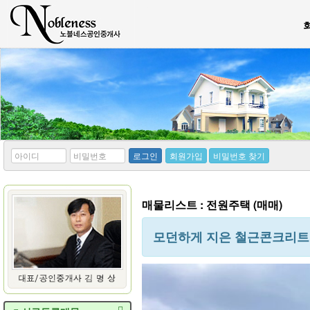
*
*
로그인
회원가입
비밀번호 찾기
아
비
이
밀
디
번
호
매물리스트 : 전원주택 (매매)
모던하게 지은 철근콘크리트