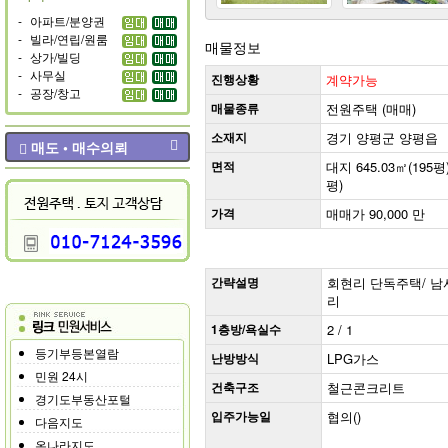
-
아파트/분양권
-
빌라/연립/원룸
매물정보
-
상가/빌딩
-
사무실
진행상황
계약가능
-
공장/창고
매물종류
전원주택 (매매)
소재지
경기 양평군 양평읍
매도 • 매수의뢰
면적
대지 645.03㎡(195평)
평)
가격
매매가 90,000 만
간략설명
회현리 단독주택/ 남서향 
리
1층방/욕실수
2 / 1
등기부등본열람
난방방식
LPG가스
민원 24시
건축구조
철근콘크리트
경기도부동산포털
입주가능일
협의()
다음지도
온나라지도