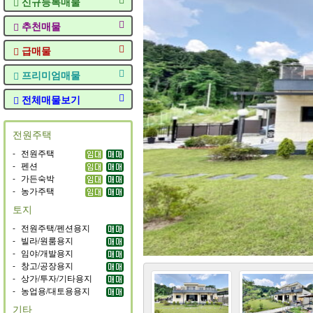
신규등록매물
추천매물
급매물
프리미엄매물
전체매물보기
전원주택
-
전원주택
-
펜션
-
가든숙박
-
농가주택
토지
-
전원주택/펜션용지
-
빌라/원룸용지
-
임야/개발용지
-
창고/공장용지
-
상가/투자/기타용지
-
농업용/대토용용지
기타