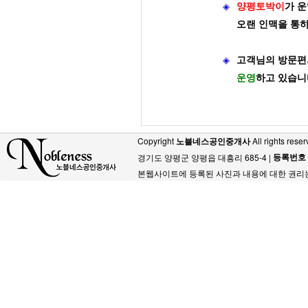
◈
양평토박이
가
운
오랜 인맥을 통
◈
고객님의 방문편
운영
하고 있습니
Copyright
노블네스공인중개사
All rights reser
등록번호
경기도 양평군 양평읍 대흥리 685-4 |
본웹사이트에 등록된 사진과 내용에 대한 권리