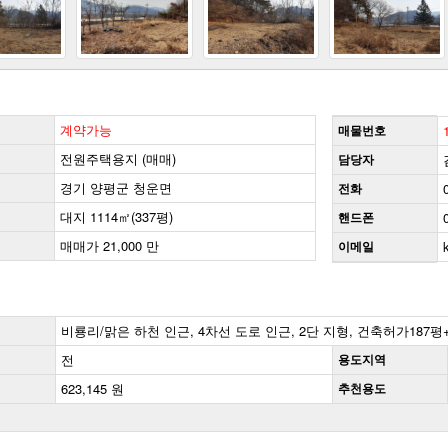
계약가능
매물번호
전원주택용지 (매매)
담당자
경기 양평군 청운면
전화
대지 1114㎡(337평)
핸드폰
매매가 21,000 만
이메일
비룡리/맑은 하천 인근, 4차선 도로 인근, 2단 지형, 건축허가187평
전
용도지역
623,145 원
추천용도