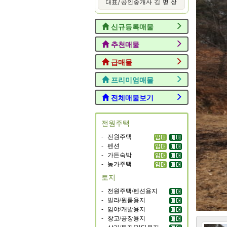
신규등록매물
추천매물
급매물
프리미엄매물
전체매물보기
전원주택
-
전원주택
-
펜션
-
가든숙박
-
농가주택
토지
-
전원주택/펜션용지
-
빌라/원룸용지
-
임야/개발용지
-
창고/공장용지
-
상가/투자/기타용지