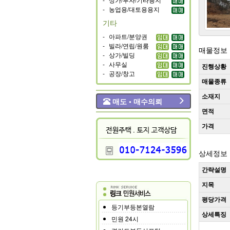
-
농업용/대토용용지
기타
-
아파트/분양권
-
빌라/연립/원룸
매물정보
-
상가/빌딩
-
사무실
진행상황
-
공장/창고
매물종류
소재지
매도 • 매수의뢰
면적
가격
상세정보
간략설명
지목
평당가격
등기부등본열람
상세특징
민원 24시