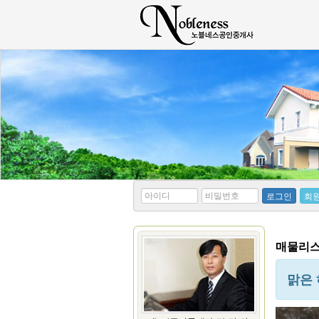
*
*
로그인
회
아
비
이
밀
디
번
호
매물리스
맑은 