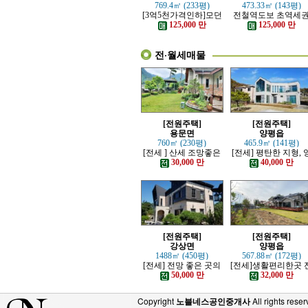
769.4㎡ (233평)
473.33㎡ (143평)
[3억5천가격인하]모던
전철역도보 초역세
하고 고급스러운 본채,
강조망 고급전원주
125,000 만
125,000 만
별채있는 전원주택
전·월세매물
[전원주택]
[전원주택]
용문면
양평읍
760㎡ (230평)
465.9㎡ (141평)
[전세 ] 산세 조망좋은
[전세] 평탄한 지형, 
정원 예쁜, 단층주택
평시내 차량 접근성 
30,000 만
40,000 만
수한 전원주택
[전원주택]
[전원주택]
강상면
양평읍
1488㎡ (450평)
567.88㎡ (172평)
[전세] 전망 좋은 곳의
[전세]생활편리한곳 
고급 전원주택
망트인 전원주택
50,000 만
32,000 만
Copyright
노블네스공인중개사
All rights reser