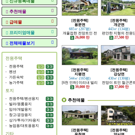
신규등록매물
추천매물
[전원주택]
[전원주택]
급매물
용문면
개군면
685㎡ (207평)
443㎡ (134평)
프리미엄매물
개울접한 전망트인 전
편안한 지형의 전원
원주택
지 내의 주택
26,000 만
27,500 만
전체매물보기
전원주택
-
전원주택
[전원주택]
[전원주택]
-
펜션
지평면
강상면
-
가든숙박
544㎡ (165평)
430㎡ (130평)
-
농가주택
[6천 인하] 미리내 빌리
전망이 트인 철근콘
지에 위치한 전원주택
리트 신축 주택
39,000 만
37,000 만
토지
-
전원주택/펜션용지
추천매물
-
빌라/원룸용지
-
임야/개발용지
-
창고/공장용지
-
상가/투자/기타용지
-
농업용/대토용용지
[전원주택]
[전원주택]
기타
옥천면
양서면