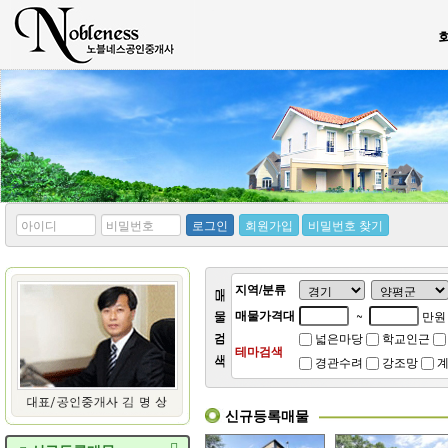
*
*
로그인
회원가입
비밀번호 찾기
아
비
이
밀
디
번
호
지역/분류
매물가격대
~
만원
넓은마당
학교인근
테마검색
경관수려
강조망
계
신규등록매물