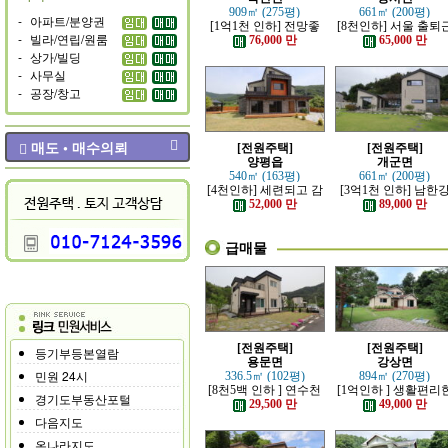
909㎡ (275평)
661㎡ (200평)
-
아파트/분양권
[1억1천 인하] 전망좋
[8천인하] 서울 출퇴
-
빌라/연립/원룸
고 력셔리한 단층 철콘
가능한 잘 지은 고급 
76,000 만
65,000 만
전원주택
원주택
-
상가/빌딩
-
사무실
-
공장/창고
매도 • 매수의뢰
[전원주택]
[전원주택]
양평읍
개군면
540㎡ (163평)
661㎡ (200평)
[4천인하] 세련되고 감
[3억1천 인하] 남한
각적인 모던한 전원주
조망 좋은 모던한 고
52,000 만
89,000 만
택
전원주택
급매물
[전원주택]
[전원주택]
등기부등본열람
용문면
강상면
민원 24시
336.5㎡ (102평)
894㎡ (270평)
[8천5백 인하 ] 연수천
[1억인하 ] 생활편리
경기도부동산포털
가까운 튼튼하게 잘지
정남향의 관리 잘된 
29,500 만
49,000 만
은 전원주택
원주택
다음지도
온나라지도