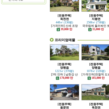
[전원주택]
[전원주택]
옥천면
지평면
448㎡ (136평)
2506㎡ (758평)
[가격인하] 산세 조망
국유림에 둘러싸인 
좋은 남향 전원주택
지 넓은 전원주택
39,000 만
35,000 만
프리미엄매물
[전원주택]
[전원주택]
양평읍
양평읍
1223㎡ (370평)
1078㎡ (326평)
[3억 인하 ] 남한강 산
[가격인하]전철역 도
책로 접한 최고급 전원
강조망 되는 고급 전
170,000 만
185,000 만
주택
주택
[전원주택]
[전원주택]
용문면
옥천면