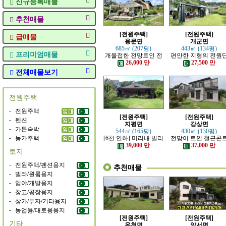
신규등록매물
추천매물
[전원주택]
[전원주택]
급매물
용문면
개군면
685㎡ (207평)
443㎡ (134평)
프리미엄매물
개울접한 전망트인 전
편안한 지형의 전원
원주택
지 내의 주택
26,000 만
27,500 만
전체매물보기
전원주택
-
전원주택
[전원주택]
[전원주택]
-
펜션
지평면
강상면
-
가든숙박
544㎡ (165평)
430㎡ (130평)
-
농가주택
[6천 인하] 미리내 빌리
전망이 트인 철근콘
지에 위치한 전원주택
리트 신축 주택
39,000 만
37,000 만
토지
-
전원주택/펜션용지
추천매물
-
빌라/원룸용지
-
임야/개발용지
-
창고/공장용지
-
상가/투자/기타용지
-
농업용/대토용용지
[전원주택]
[전원주택]
기타
옥천면
양서면