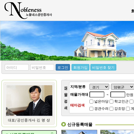
*
*
로그인
회원가입
비밀번호 찾기
아
비
이
밀
디
번
호
지역/분류
매물가격대
~
만원
넓은마당
학교인근
테마검색
경관수려
강조망
계
신규등록매물