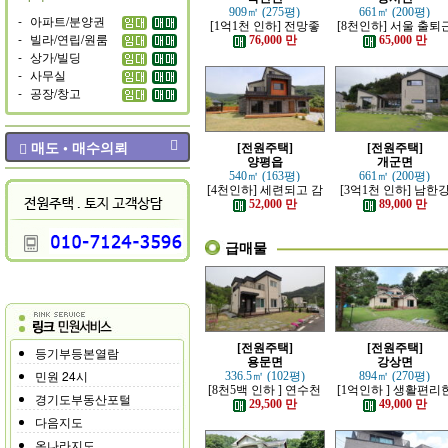
909㎡ (275평)
661㎡ (200평)
-
아파트/분양권
[1억1천 인하] 전망좋
[8천인하] 서울 출퇴
-
빌라/연립/원룸
고 력셔리한 단층 철콘
가능한 잘 지은 고급 
76,000 만
65,000 만
전원주택
원주택
-
상가/빌딩
-
사무실
-
공장/창고
매도 • 매수의뢰
[전원주택]
[전원주택]
양평읍
개군면
540㎡ (163평)
661㎡ (200평)
[4천인하] 세련되고 감
[3억1천 인하] 남한
각적인 모던한 전원주
조망 좋은 모던한 고
52,000 만
89,000 만
택
전원주택
급매물
[전원주택]
[전원주택]
등기부등본열람
용문면
강상면
민원 24시
336.5㎡ (102평)
894㎡ (270평)
[8천5백 인하 ] 연수천
[1억인하 ] 생활편리
경기도부동산포털
가까운 튼튼하게 잘지
정남향의 관리 잘된 
29,500 만
49,000 만
은 전원주택
원주택
다음지도
온나라지도