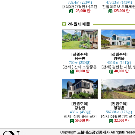
769.4㎡ (233평)
473.33㎡ (143평)
[3억5천가격인하]모던
전철역도보 초역세
하고 고급스러운 본채,
강조망 고급전원주
125,000 만
125,000 만
별채있는 전원주택
전·월세매물
[전원주택]
[전원주택]
용문면
양평읍
760㎡ (230평)
465.9㎡ (141평)
[전세 ] 산세 조망좋은
[전세] 평탄한 지형, 
정원 예쁜, 단층주택
평시내 차량 접근성 
30,000 만
40,000 만
수한 전원주택
[전원주택]
[전원주택]
강상면
양평읍
1488㎡ (450평)
567.88㎡ (172평)
[전세] 전망 좋은 곳의
[전세]생활편리한곳 
고급 전원주택
망트인 전원주택
50,000 만
32,000 만
Copyright
노블네스공인중개사
All rights reser