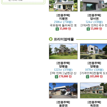
[전원주택]
[전원주택]
지평면
양서면
2506㎡ (758평)
524㎡ (159평)
국유림에 둘러싸인 토
[1억4천 인하] 국수 
지 넓은 전원주택
철역 인근 제대로 잘 
35,000 만
55,000 만
은 신축 전원주택
프리미엄매물
[전원주택]
[전원주택]
양평읍
양평읍
1223㎡ (370평)
1078㎡ (326평)
[3억 인하 ] 남한강 산
[가격인하]전철역 도
책로 접한 최고급 전원
강조망 되는 고급 전
170,000 만
185,000 만
주택
주택
[전원주택]
[전원주택]
용문면
옥천면