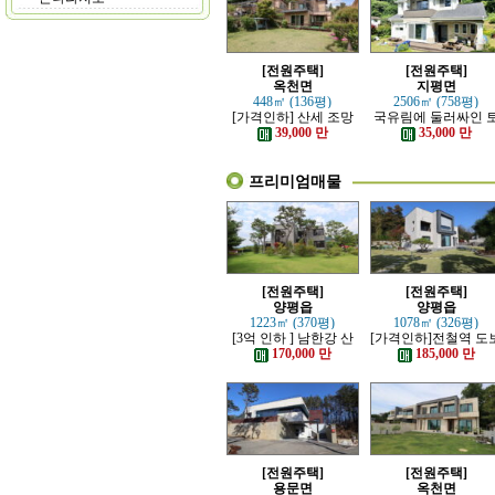
[전원주택]
[전원주택]
옥천면
지평면
448㎡ (136평)
2506㎡ (758평)
[가격인하] 산세 조망
국유림에 둘러싸인 
좋은 남향 전원주택
지 넓은 전원주택
39,000 만
35,000 만
프리미엄매물
[전원주택]
[전원주택]
양평읍
양평읍
1223㎡ (370평)
1078㎡ (326평)
[3억 인하 ] 남한강 산
[가격인하]전철역 도
책로 접한 최고급 전원
강조망 되는 고급 전
170,000 만
185,000 만
주택
주택
[전원주택]
[전원주택]
용문면
옥천면