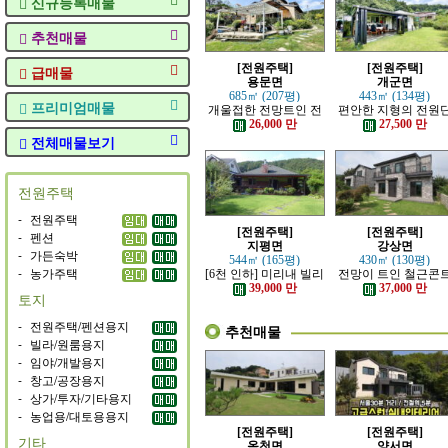
신규등록매물
추천매물
[전원주택]
[전원주택]
급매물
용문면
개군면
685㎡ (207평)
443㎡ (134평)
프리미엄매물
개울접한 전망트인 전
편안한 지형의 전원
원주택
지 내의 주택
26,000 만
27,500 만
전체매물보기
전원주택
-
전원주택
[전원주택]
[전원주택]
-
펜션
지평면
강상면
-
가든숙박
544㎡ (165평)
430㎡ (130평)
-
농가주택
[6천 인하] 미리내 빌리
전망이 트인 철근콘
지에 위치한 전원주택
리트 신축 주택
39,000 만
37,000 만
토지
-
전원주택/펜션용지
추천매물
-
빌라/원룸용지
-
임야/개발용지
-
창고/공장용지
-
상가/투자/기타용지
-
농업용/대토용용지
[전원주택]
[전원주택]
기타
옥천면
양서면