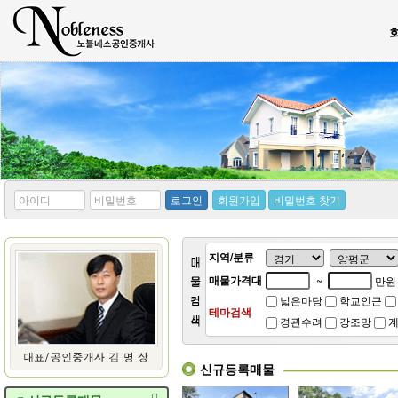
*
*
로그인
회원가입
비밀번호 찾기
아
비
이
밀
디
번
호
지역/분류
매물가격대
~
만원
넓은마당
학교인근
테마검색
경관수려
강조망
계
신규등록매물