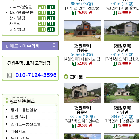
909㎡ (275평)
661㎡ (200평)
-
아파트/분양권
[1억1천 인하] 전망좋
[8천인하] 서울 출퇴
-
빌라/연립/원룸
고 력셔리한 단층 철콘
가능한 잘 지은 고급 
76,000 만
65,000 만
전원주택
원주택
-
상가/빌딩
-
사무실
-
공장/창고
매도 • 매수의뢰
[전원주택]
[전원주택]
양평읍
개군면
540㎡ (163평)
661㎡ (200평)
[4천인하] 세련되고 감
[3억1천 인하] 남한
각적인 모던한 전원주
조망 좋은 모던한 고
52,000 만
89,000 만
택
전원주택
급매물
[전원주택]
[전원주택]
등기부등본열람
용문면
강상면
민원 24시
336.5㎡ (102평)
894㎡ (270평)
[8천5백 인하 ] 연수천
[1억인하 ] 생활편리
경기도부동산포털
가까운 튼튼하게 잘지
정남향의 관리 잘된 
29,500 만
49,000 만
은 전원주택
원주택
다음지도
온나라지도