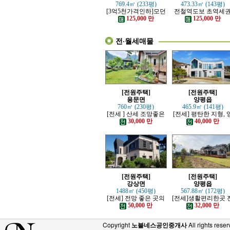
769.4㎡ (233평)
473.33㎡ (143평)
[3억5천가격인하]모던
전철역도보 초역세
하고 고급스러운 본채,
강조망 고급전원주
125,000 만
125,000 만
별채있는 전원주택
전·월세매물
[전원주택]
[전원주택]
용문면
양평읍
760㎡ (230평)
465.9㎡ (141평)
[전세 ] 산세 조망좋은
[전세] 평탄한 지형, 
정원 예쁜, 단층주택
평시내 차량 접근성 
30,000 만
40,000 만
수한 전원주택
[전원주택]
[전원주택]
강상면
양평읍
1488㎡ (450평)
567.88㎡ (172평)
[전세] 전망 좋은 곳의
[전세]생활편리한곳 
고급 전원주택
망트인 전원주택
50,000 만
32,000 만
Copyright
노블네스공인중개사
All rights reser