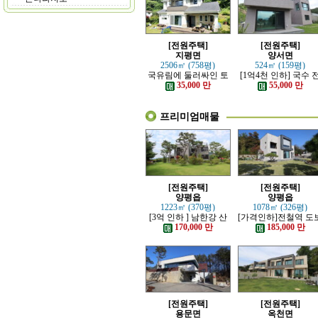
[전원주택]
[전원주택]
지평면
양서면
2506㎡ (758평)
524㎡ (159평)
국유림에 둘러싸인 토
[1억4천 인하] 국수 
지 넓은 전원주택
철역 인근 제대로 잘 
35,000 만
55,000 만
은 신축 전원주택
프리미엄매물
[전원주택]
[전원주택]
양평읍
양평읍
1223㎡ (370평)
1078㎡ (326평)
[3억 인하 ] 남한강 산
[가격인하]전철역 도
책로 접한 최고급 전원
강조망 되는 고급 전
170,000 만
185,000 만
주택
주택
[전원주택]
[전원주택]
용문면
옥천면