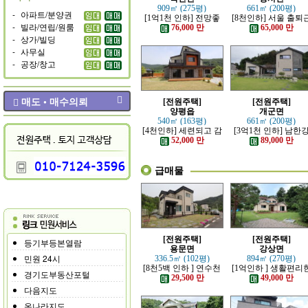
909㎡ (275평)
661㎡ (200평)
-
아파트/분양권
[1억1천 인하] 전망좋
[8천인하] 서울 출퇴
-
빌라/연립/원룸
고 력셔리한 단층 철콘
가능한 잘 지은 고급 
76,000 만
65,000 만
전원주택
원주택
-
상가/빌딩
-
사무실
-
공장/창고
매도 • 매수의뢰
[전원주택]
[전원주택]
양평읍
개군면
540㎡ (163평)
661㎡ (200평)
[4천인하] 세련되고 감
[3억1천 인하] 남한
각적인 모던한 전원주
조망 좋은 모던한 고
52,000 만
89,000 만
택
전원주택
급매물
[전원주택]
[전원주택]
등기부등본열람
용문면
강상면
민원 24시
336.5㎡ (102평)
894㎡ (270평)
[8천5백 인하 ] 연수천
[1억인하 ] 생활편리
경기도부동산포털
가까운 튼튼하게 잘지
정남향의 관리 잘된 
29,500 만
49,000 만
은 전원주택
원주택
다음지도
온나라지도