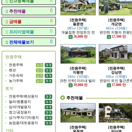
신규등록매물
추천매물
[전원주택]
[전원주택]
급매물
용문면
개군면
685㎡ (207평)
443㎡ (134평)
프리미엄매물
개울접한 전망트인 전
편안한 지형의 전원
원주택
지 내의 주택
26,000 만
27,500 만
전체매물보기
전원주택
-
전원주택
[전원주택]
[전원주택]
-
펜션
지평면
강상면
-
가든숙박
544㎡ (165평)
430㎡ (130평)
-
농가주택
[6천 인하] 미리내 빌리
전망이 트인 철근콘
지에 위치한 전원주택
리트 신축 주택
39,000 만
37,000 만
토지
-
전원주택/펜션용지
추천매물
-
빌라/원룸용지
-
임야/개발용지
-
창고/공장용지
-
상가/투자/기타용지
-
농업용/대토용용지
[전원주택]
[전원주택]
기타
옥천면
양서면