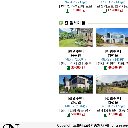
769.4㎡ (233평)
473.33㎡ (143평)
[3억5천가격인하]모던
전철역도보 초역세
하고 고급스러운 본채,
강조망 고급전원주
125,000 만
125,000 만
별채있는 전원주택
전·월세매물
[전원주택]
[전원주택]
용문면
양평읍
760㎡ (230평)
465.9㎡ (141평)
[전세 ] 산세 조망좋은
[전세] 평탄한 지형, 
정원 예쁜, 단층주택
평시내 차량 접근성 
30,000 만
40,000 만
수한 전원주택
[전원주택]
[전원주택]
강상면
양평읍
1488㎡ (450평)
567.88㎡ (172평)
[전세] 전망 좋은 곳의
[전세]생활편리한곳 
고급 전원주택
망트인 전원주택
50,000 만
32,000 만
Copyright
노블네스공인중개사
All rights reser