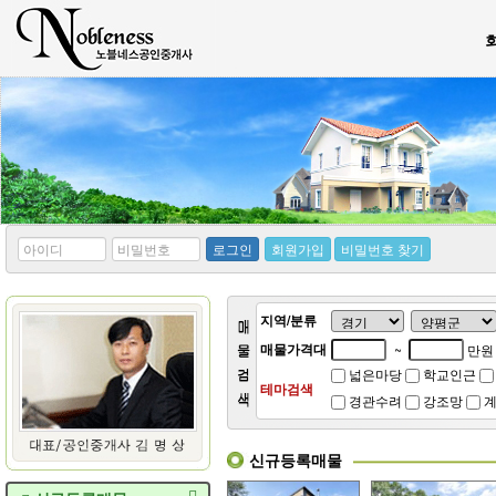
*
*
로그인
회원가입
비밀번호 찾기
아
비
이
밀
디
번
호
지역/분류
매물가격대
~
만원
넓은마당
학교인근
테마검색
경관수려
강조망
계
신규등록매물