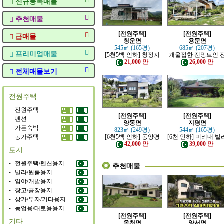
신규등록매물
추천매물
[전원주택]
[전원주택]
급매물
청운면
용문면
545㎡ (165평)
685㎡ (207평)
프리미엄매물
[5천5백 인하] 청정지
개울접한 전망트인 
역 단지내 초입에 자리
원주택
21,000 만
26,000 만
한 전원주택
전체매물보기
전원주택
-
전원주택
[전원주택]
[전원주택]
-
펜션
양동면
지평면
-
가든숙박
823㎡ (249평)
544㎡ (165평)
-
농가주택
[6천5백 인하] 동양평
[6천 인하] 미리내 빌
IC, 양동역 가까운 전원
지에 위치한 전원주
42,000 만
39,000 만
토지
주택
-
전원주택/펜션용지
추천매물
-
빌라/원룸용지
-
임야/개발용지
-
창고/공장용지
-
상가/투자/기타용지
-
농업용/대토용용지
[전원주택]
[전원주택]
기타
옥천면
양서면