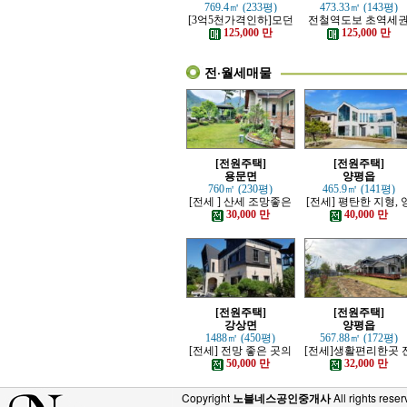
769.4㎡ (233평)
473.33㎡ (143평)
[3억5천가격인하]모던
전철역도보 초역세
하고 고급스러운 본채,
강조망 고급전원주
125,000 만
125,000 만
별채있는 전원주택
전·월세매물
[전원주택]
[전원주택]
용문면
양평읍
760㎡ (230평)
465.9㎡ (141평)
[전세 ] 산세 조망좋은
[전세] 평탄한 지형, 
정원 예쁜, 단층주택
평시내 차량 접근성 
30,000 만
40,000 만
수한 전원주택
[전원주택]
[전원주택]
강상면
양평읍
1488㎡ (450평)
567.88㎡ (172평)
[전세] 전망 좋은 곳의
[전세]생활편리한곳 
고급 전원주택
망트인 전원주택
50,000 만
32,000 만
Copyright
노블네스공인중개사
All rights reser