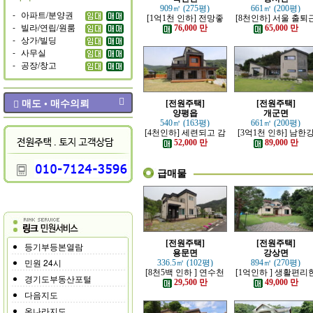
909㎡ (275평)
661㎡ (200평)
-
아파트/분양권
[1억1천 인하] 전망좋
[8천인하] 서울 출퇴
-
빌라/연립/원룸
고 력셔리한 단층 철콘
가능한 잘 지은 고급 
76,000 만
65,000 만
전원주택
원주택
-
상가/빌딩
-
사무실
-
공장/창고
매도 • 매수의뢰
[전원주택]
[전원주택]
양평읍
개군면
540㎡ (163평)
661㎡ (200평)
[4천인하] 세련되고 감
[3억1천 인하] 남한
각적인 모던한 전원주
조망 좋은 모던한 고
52,000 만
89,000 만
택
전원주택
급매물
[전원주택]
[전원주택]
등기부등본열람
용문면
강상면
민원 24시
336.5㎡ (102평)
894㎡ (270평)
[8천5백 인하 ] 연수천
[1억인하 ] 생활편리
경기도부동산포털
가까운 튼튼하게 잘지
정남향의 관리 잘된 
29,500 만
49,000 만
은 전원주택
원주택
다음지도
온나라지도