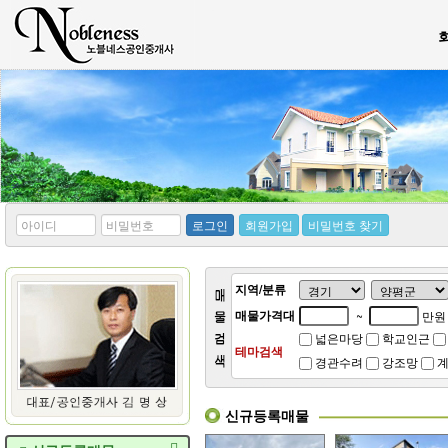
*
*
로그인
회원가입
비밀번호 찾기
아
비
이
밀
디
번
호
지역/분류
매물가격대
~
만원
넓은마당
학교인근
테마검색
경관수려
강조망
계
신규등록매물