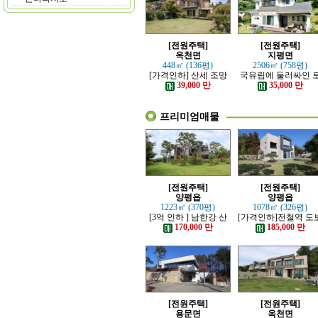
[전원주택]
[전원주택]
옥천면
지평면
448㎡ (136평)
2506㎡ (758평)
[가격인하] 산세 조망
국유림에 둘러싸인 
좋은 남향 전원주택
지 넓은 전원주택
39,000 만
35,000 만
프리미엄매물
[전원주택]
[전원주택]
양평읍
양평읍
1223㎡ (370평)
1078㎡ (326평)
[3억 인하 ] 남한강 산
[가격인하]전철역 도
책로 접한 최고급 전원
강조망 되는 고급 전
170,000 만
185,000 만
주택
주택
[전원주택]
[전원주택]
용문면
옥천면