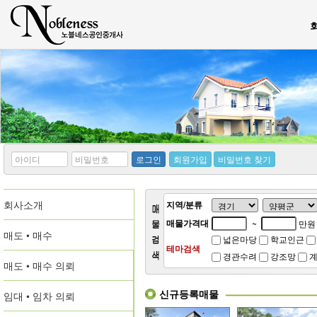
*
*
로그인
회원가입
비밀번호 찾기
아
비
이
밀
디
번
회사소개
호
지역/분류
매물가격대
~
만원
매도 • 매수
넓은마당
학교인근
테마검색
경관수려
강조망
계
매도 • 매수 의뢰
신규등록매물
임대 • 임차 의뢰