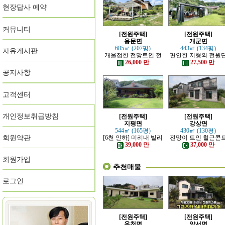
현장답사 예약
커뮤니티
[전원주택]
[전원주택]
용문면
개군면
685㎡ (207평)
443㎡ (134평)
자유게시판
개울접한 전망트인 전
편안한 지형의 전원
원주택
지 내의 주택
26,000 만
27,500 만
공지사항
고객센터
개인정보취급방침
[전원주택]
[전원주택]
지평면
강상면
544㎡ (165평)
430㎡ (130평)
회원약관
[6천 인하] 미리내 빌리
전망이 트인 철근콘
지에 위치한 전원주택
리트 신축 주택
39,000 만
37,000 만
회원가입
추천매물
로그인
[전원주택]
[전원주택]
옥천면
양서면