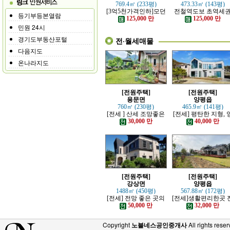
769.4㎡ (233평)
473.33㎡ (143평)
[3억5천가격인하]모던
전철역도보 초역세
등기부등본열람
하고 고급스러운 본채,
강조망 고급전원주
125,000 만
125,000 만
별채있는 전원주택
민원 24시
경기도부동산포털
전·월세매물
다음지도
온나라지도
[전원주택]
[전원주택]
용문면
양평읍
760㎡ (230평)
465.9㎡ (141평)
[전세 ] 산세 조망좋은
[전세] 평탄한 지형, 
정원 예쁜, 단층주택
평시내 차량 접근성 
30,000 만
40,000 만
수한 전원주택
[전원주택]
[전원주택]
강상면
양평읍
1488㎡ (450평)
567.88㎡ (172평)
[전세] 전망 좋은 곳의
[전세]생활편리한곳 
고급 전원주택
망트인 전원주택
50,000 만
32,000 만
Copyright
노블네스공인중개사
All rights reser