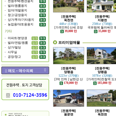
-
전원주택/펜션용지
-
빌라/원룸용지
-
임야/개발용지
-
창고/공장용지
[전원주택]
[전원주택]
-
상가/투자/기타용지
옥천면
지평면
-
농업용/대토용용지
448㎡ (136평)
2506㎡ (758평)
[가격인하] 산세 조망
국유림에 둘러싸인 
기타
좋은 남향 전원주택
지 넓은 전원주택
39,000 만
35,000 만
-
아파트/분양권
프리미엄매물
-
빌라/연립/원룸
-
상가/빌딩
-
사무실
-
공장/창고
[전원주택]
[전원주택]
매도 • 매수의뢰
양평읍
양평읍
1223㎡ (370평)
1078㎡ (326평)
[3억 인하 ] 남한강 산
[가격인하]전철역 도
책로 접한 최고급 전원
강조망 되는 고급 전
170,000 만
185,000 만
주택
주택
[전원주택]
[전원주택]
용문면
옥천면