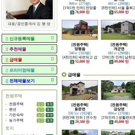
909㎡ (275평)
661㎡ (200평)
[1억1천 인하] 전망좋
[8천인하] 서울 출퇴
고 력셔리한 단층 철콘
가능한 잘 지은 고급 
76,000 만
65,000 만
전원주택
원주택
신규등록매물
[전원주택]
[전원주택]
추천매물
양평읍
개군면
540㎡ (163평)
661㎡ (200평)
[4천인하] 세련되고 감
[3억1천 인하] 남한
급매물
각적인 모던한 전원주
조망 좋은 모던한 고
52,000 만
89,000 만
택
전원주택
프리미엄매물
급매물
전체매물보기
전원주택
-
전원주택
[전원주택]
[전원주택]
-
펜션
용문면
강상면
336.5㎡ (102평)
894㎡ (270평)
-
가든숙박
[8천5백 인하 ] 연수천
[1억인하 ] 생활편리
-
농가주택
가까운 튼튼하게 잘지
정남향의 관리 잘된 
29,500 만
49,000 만
은 전원주택
원주택
토지