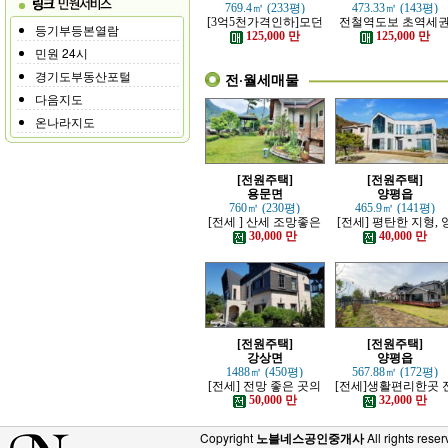
769.4㎡ (233평)
473.33㎡ (143평)
[3억5천가격인하]모던
전철역도보 초역세
등기부등본열람
하고 고급스러운 본채,
강조망 고급전원주
125,000 만
125,000 만
별채있는 전원주택
민원 24시
경기도부동산포털
전·월세매물
다음지도
온나라지도
[전원주택]
[전원주택]
용문면
양평읍
760㎡ (230평)
465.9㎡ (141평)
[전세 ] 산세 조망좋은
[전세] 평탄한 지형, 
정원 예쁜, 단층주택
평시내 차량 접근성 
30,000 만
40,000 만
수한 전원주택
[전원주택]
[전원주택]
강상면
양평읍
1488㎡ (450평)
567.88㎡ (172평)
[전세] 전망 좋은 곳의
[전세]생활편리한곳 
고급 전원주택
망트인 전원주택
50,000 만
32,000 만
Copyright
노블네스공인중개사
All rights reser