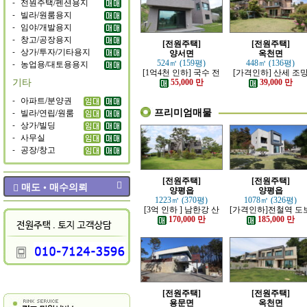
-
전원주택/펜션용지
-
빌라/원룸용지
-
임야/개발용지
-
창고/공장용지
[전원주택]
[전원주택]
-
상가/투자/기타용지
양서면
옥천면
-
농업용/대토용용지
524㎡ (159평)
448㎡ (136평)
[1억4천 인하] 국수 전
[가격인하] 산세 조
기타
철역 인근 제대로 잘 지
좋은 남향 전원주택
55,000 만
39,000 만
은 신축 전원주택
-
아파트/분양권
프리미엄매물
-
빌라/연립/원룸
-
상가/빌딩
-
사무실
-
공장/창고
[전원주택]
[전원주택]
매도 • 매수의뢰
양평읍
양평읍
1223㎡ (370평)
1078㎡ (326평)
[3억 인하 ] 남한강 산
[가격인하]전철역 도
책로 접한 최고급 전원
강조망 되는 고급 전
170,000 만
185,000 만
주택
주택
[전원주택]
[전원주택]
용문면
옥천면