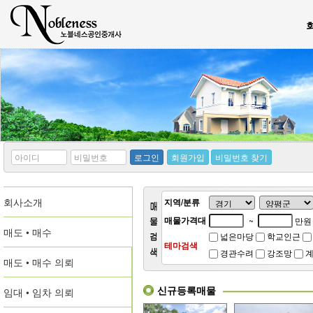
*
*
로그인
회원가입
비밀번호 찾기
아
비
이
밀
디
번
회사소개
호
지역/분류
매물가격대
~
만원
매도 • 매수
넓은마당
학교인근
테마검색
경관수려
강조망
계
매도 • 매수 의뢰
신규등록매물
임대 • 임차 의뢰