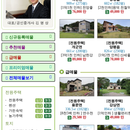
909㎡ (275평)
602㎡ (182평)
[1억1천 인하] 전망좋
[2천인하]원덕 전철
고 력셔리한 단층 철콘
인근 전망 트인 예쁜
76,000 만
49,000 만
전원주택
원주택
신규등록매물
[전원주택]
[전원주택]
추천매물
개군면
양평읍
661㎡ (200평)
826㎡ (250평)
[3억1천 인하] 남한강
[1억2천 인하] 산세
급매물
조망 좋은 모던한 고급
고 읍생활 편리한 남
89,000 만
70,000 만
전원주택
의 전원주택
프리미엄매물
급매물
전체매물보기
전원주택
-
전원주택
[전원주택]
[전원주택]
-
펜션
용문면
강상면
336.5㎡ (102평)
894㎡ (270평)
-
가든숙박
[8천5백 인하 ] 연수천
[1억인하 ] 생활편리
-
농가주택
가까운 튼튼하게 잘지
정남향의 관리 잘된 
29,500 만
49,000 만
은 전원주택
원주택
토지