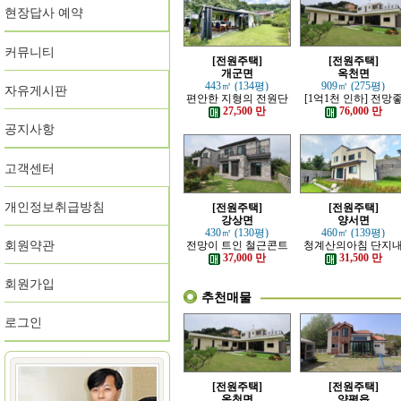
현장답사 예약
커뮤니티
[전원주택]
[전원주택]
개군면
옥천면
443㎡ (134평)
909㎡ (275평)
자유게시판
편안한 지형의 전원단
[1억1천 인하] 전망
지 내의 주택
고 력셔리한 단층 철
27,500 만
76,000 만
전원주택
공지사항
고객센터
개인정보취급방침
[전원주택]
[전원주택]
강상면
양서면
430㎡ (130평)
460㎡ (139평)
회원약관
전망이 트인 철근콘트
청계산의아침 단지
리트 신축 주택
아담한 근생 주택
37,000 만
31,500 만
회원가입
추천매물
로그인
[전원주택]
[전원주택]
옥천면
양평읍