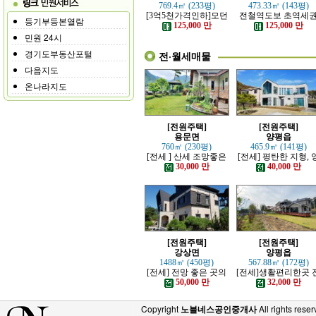
769.4㎡ (233평)
473.33㎡ (143평)
[3억5천가격인하]모던
전철역도보 초역세
등기부등본열람
하고 고급스러운 본채,
강조망 고급전원주
125,000 만
125,000 만
별채있는 전원주택
민원 24시
경기도부동산포털
전·월세매물
다음지도
온나라지도
[전원주택]
[전원주택]
용문면
양평읍
760㎡ (230평)
465.9㎡ (141평)
[전세 ] 산세 조망좋은
[전세] 평탄한 지형, 
정원 예쁜, 단층주택
평시내 차량 접근성 
30,000 만
40,000 만
수한 전원주택
[전원주택]
[전원주택]
강상면
양평읍
1488㎡ (450평)
567.88㎡ (172평)
[전세] 전망 좋은 곳의
[전세]생활편리한곳 
고급 전원주택
망트인 전원주택
50,000 만
32,000 만
Copyright
노블네스공인중개사
All rights reser