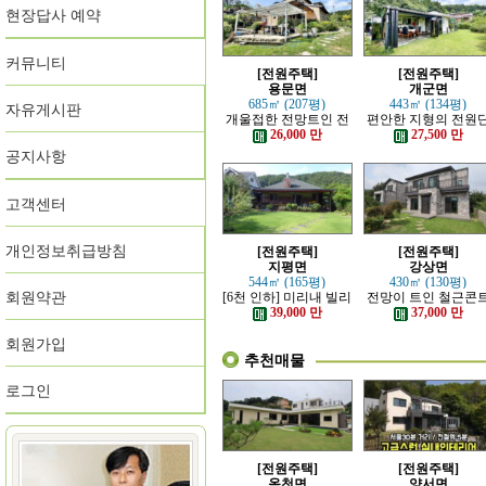
현장답사 예약
커뮤니티
[전원주택]
[전원주택]
용문면
개군면
685㎡ (207평)
443㎡ (134평)
자유게시판
개울접한 전망트인 전
편안한 지형의 전원
원주택
지 내의 주택
26,000 만
27,500 만
공지사항
고객센터
개인정보취급방침
[전원주택]
[전원주택]
지평면
강상면
544㎡ (165평)
430㎡ (130평)
회원약관
[6천 인하] 미리내 빌리
전망이 트인 철근콘
지에 위치한 전원주택
리트 신축 주택
39,000 만
37,000 만
회원가입
추천매물
로그인
[전원주택]
[전원주택]
옥천면
양서면