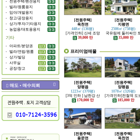
-
전원주택/펜션용지
-
빌라/원룸용지
-
임야/개발용지
-
창고/공장용지
[전원주택]
[전원주택]
-
상가/투자/기타용지
옥천면
지평면
-
농업용/대토용용지
448㎡ (136평)
2506㎡ (758평)
[가격인하] 산세 조망
국유림에 둘러싸인 
기타
좋은 남향 전원주택
지 넓은 전원주택
39,000 만
35,000 만
-
아파트/분양권
프리미엄매물
-
빌라/연립/원룸
-
상가/빌딩
-
사무실
-
공장/창고
[전원주택]
[전원주택]
매도 • 매수의뢰
양평읍
양평읍
1223㎡ (370평)
1078㎡ (326평)
[3억 인하 ] 남한강 산
[가격인하]전철역 도
책로 접한 최고급 전원
강조망 되는 고급 전
170,000 만
185,000 만
주택
주택
[전원주택]
[전원주택]
용문면
옥천면