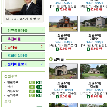
909㎡ (275평)
661㎡ (200평)
[1억1천 인하] 전망좋
[8천인하] 서울 출퇴
고 력셔리한 단층 철콘
가능한 잘 지은 고급 
76,000 만
65,000 만
전원주택
원주택
신규등록매물
[전원주택]
[전원주택]
추천매물
양평읍
개군면
540㎡ (163평)
661㎡ (200평)
[4천인하] 세련되고 감
[3억1천 인하] 남한
급매물
각적인 모던한 전원주
조망 좋은 모던한 고
52,000 만
89,000 만
택
전원주택
프리미엄매물
급매물
전체매물보기
전원주택
-
전원주택
[전원주택]
[전원주택]
-
펜션
용문면
강상면
336.5㎡ (102평)
894㎡ (270평)
-
가든숙박
[8천5백 인하 ] 연수천
[1억인하 ] 생활편리
-
농가주택
가까운 튼튼하게 잘지
정남향의 관리 잘된 
29,500 만
49,000 만
은 전원주택
원주택
토지