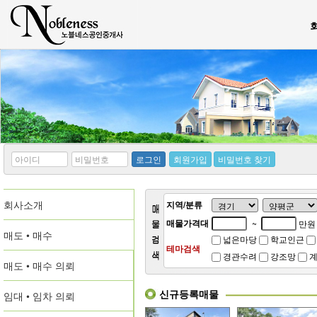
*
*
로그인
회원가입
비밀번호 찾기
아
비
이
밀
디
번
회사소개
호
지역/분류
매물가격대
~
만원
매도 • 매수
넓은마당
학교인근
테마검색
경관수려
강조망
계
매도 • 매수 의뢰
신규등록매물
임대 • 임차 의뢰