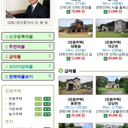
909㎡ (275평)
661㎡ (200평)
[1억1천 인하] 전망좋
[8천인하] 서울 출퇴
고 력셔리한 단층 철콘
가능한 잘 지은 고급 
76,000 만
65,000 만
전원주택
원주택
신규등록매물
[전원주택]
[전원주택]
추천매물
양평읍
개군면
540㎡ (163평)
661㎡ (200평)
[4천인하] 세련되고 감
[3억1천 인하] 남한
급매물
각적인 모던한 전원주
조망 좋은 모던한 고
52,000 만
89,000 만
택
전원주택
프리미엄매물
급매물
전체매물보기
전원주택
-
전원주택
[전원주택]
[전원주택]
-
펜션
용문면
강상면
336.5㎡ (102평)
894㎡ (270평)
-
가든숙박
[8천5백 인하 ] 연수천
[1억인하 ] 생활편리
-
농가주택
가까운 튼튼하게 잘지
정남향의 관리 잘된 
29,500 만
49,000 만
은 전원주택
원주택
토지