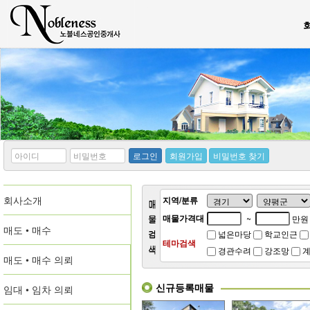
*
*
로그인
회원가입
비밀번호 찾기
아
비
이
밀
디
번
회사소개
호
지역/분류
매물가격대
~
만원
매도 • 매수
넓은마당
학교인근
테마검색
경관수려
강조망
계
매도 • 매수 의뢰
신규등록매물
임대 • 임차 의뢰