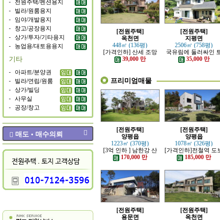
-
전원주택/펜션용지
-
빌라/원룸용지
-
임야/개발용지
-
창고/공장용지
[전원주택]
[전원주택]
-
상가/투자/기타용지
옥천면
지평면
-
농업용/대토용용지
448㎡ (136평)
2506㎡ (758평)
[가격인하] 산세 조망
국유림에 둘러싸인 
기타
좋은 남향 전원주택
지 넓은 전원주택
39,000 만
35,000 만
-
아파트/분양권
프리미엄매물
-
빌라/연립/원룸
-
상가/빌딩
-
사무실
-
공장/창고
[전원주택]
[전원주택]
매도 • 매수의뢰
양평읍
양평읍
1223㎡ (370평)
1078㎡ (326평)
[3억 인하 ] 남한강 산
[가격인하]전철역 도
책로 접한 최고급 전원
강조망 되는 고급 전
170,000 만
185,000 만
주택
주택
[전원주택]
[전원주택]
용문면
옥천면