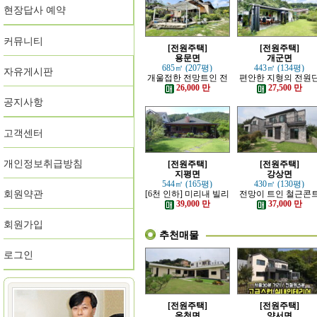
현장답사 예약
커뮤니티
[전원주택]
[전원주택]
용문면
개군면
685㎡ (207평)
443㎡ (134평)
자유게시판
개울접한 전망트인 전
편안한 지형의 전원
원주택
지 내의 주택
26,000 만
27,500 만
공지사항
고객센터
개인정보취급방침
[전원주택]
[전원주택]
지평면
강상면
544㎡ (165평)
430㎡ (130평)
회원약관
[6천 인하] 미리내 빌리
전망이 트인 철근콘
지에 위치한 전원주택
리트 신축 주택
39,000 만
37,000 만
회원가입
추천매물
로그인
[전원주택]
[전원주택]
옥천면
양서면