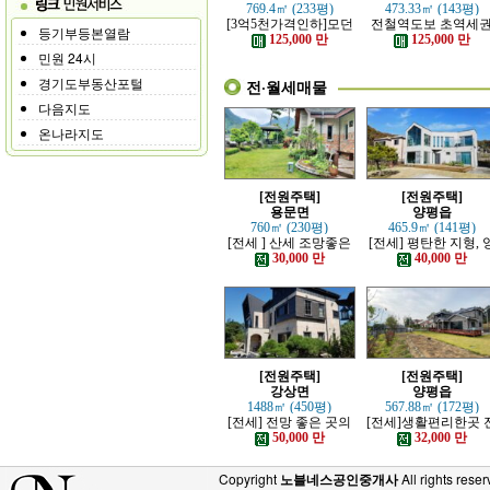
769.4㎡ (233평)
473.33㎡ (143평)
[3억5천가격인하]모던
전철역도보 초역세
등기부등본열람
하고 고급스러운 본채,
강조망 고급전원주
125,000 만
125,000 만
별채있는 전원주택
민원 24시
경기도부동산포털
전·월세매물
다음지도
온나라지도
[전원주택]
[전원주택]
용문면
양평읍
760㎡ (230평)
465.9㎡ (141평)
[전세 ] 산세 조망좋은
[전세] 평탄한 지형, 
정원 예쁜, 단층주택
평시내 차량 접근성 
30,000 만
40,000 만
수한 전원주택
[전원주택]
[전원주택]
강상면
양평읍
1488㎡ (450평)
567.88㎡ (172평)
[전세] 전망 좋은 곳의
[전세]생활편리한곳 
고급 전원주택
망트인 전원주택
50,000 만
32,000 만
Copyright
노블네스공인중개사
All rights reser