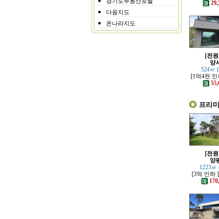
경기도부동산포털
가까운 튼
29,
은 전
다음지도
온나라지도
[전원
양
524㎡ 
[1억4천 인
철역 인근 
55,
은 신축
프리
[전원
양
1223㎡ 
[3억 인하 
책로 접한 
170
주