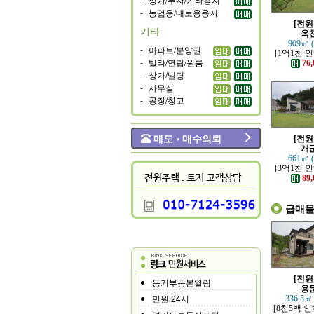
-
농업용/대토용용지
[전원
기타
옥
909㎡ 
-
아파트/분양권
[1억1천 
-
빌라/연립/원룸
고 력셔리한
76,
전원
-
상가/빌딩
-
사무실
-
공장/창고
매도 • 매수의뢰
[전원
개
661㎡ 
[3억1천 
조망 좋은 
89,
전원
급매
[전원
등기부등본열람
용
민원 24시
336.5㎡
[8천5백 인