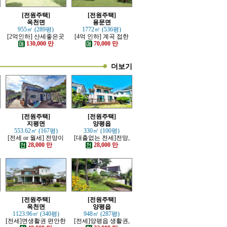
[전원주택]
[전원주택]
옥천면
용문면
955㎡ (289평)
1772㎡ (536평)
[2억인하] 산세좋은곳
[4억 인하] 계곡 접한
전망좋은 고급전원주
터 넓은 전원주택
130,000 만
70,000 만
택
더보기
[전원주택]
[전원주택]
지평면
양평읍
553.62㎡ (167평)
330㎡ (100평)
[전세 or 월세] 전망이
[대출없는 전세]전망,
트인 잘지은 근생 전원
접근성 좋은 전원주택
28,000 만
28,000 만
주택
[전원주택]
[전원주택]
옥천면
양평읍
1123.96㎡ (340평)
948㎡ (287평)
분
[전세]면생활권 편안한
[전세]양평읍 생활권,