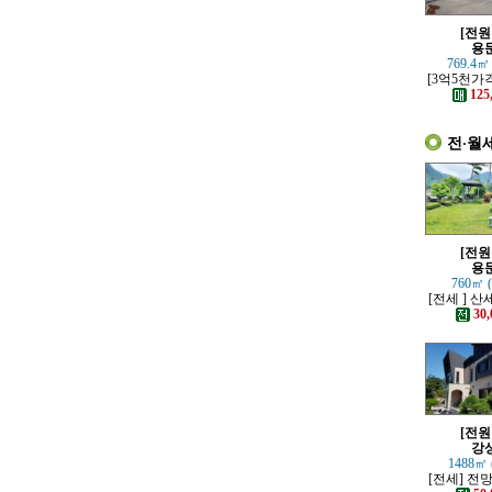
[전원
용
769.4㎡
[3억5천가
하고 고급스
125
별채있는
전·월
[전원
용
760㎡ 
[전세 ] 
정원 예쁜
30,
[전원
강
1488㎡ 
[전세] 전