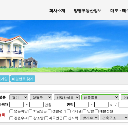
회사소개
양평부동산정보
매도 • 
원가입
비밀번호 찾기
분류
가격대
면적
~
만원
~
㎡
/
넓은마당
학교인근
생활편리
역세권
남향
예쁜정원
검색
경관수려
강조망
계곡인근
산자락