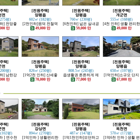
주택]
[전원주택]
[전원주택]
[전원주택]
천면
양평읍
양평읍
개군면
(275평)
602㎡ (182평)
760㎡ (230평)
555㎡ (168평)
인하] 전망좋
[2천인하]원덕 전철역
[6천인하] 넓은 실내공
[4천 인하] 생활 편리
 단층 철콘
인근 전망 트인 예쁜전
간 좋은 단층 근생주택
단지내 인테리어 예쁜
000 만
49,000 만
59,000 만
49,000 만
주택
원주택
전원주택
주택]
[전원주택]
[전원주택]
[전원주택]
군면
양평읍
양평읍
양평읍
(200평)
826㎡ (250평)
808.5㎡ (245평)
650㎡ (197평)
인하] 남한강
[1억2천 인하] 산세좋
읍생활권 튼튼하게 제
[1억인하]소규모 단지
모던한 고급
고 읍생활 편리한 남향
대로 잘지은 전원주택
내 제대로 잘지은 전원
000 만
70,000 만
77,000 만
67,000 만
주택
의 전원주택
주택
물
주택]
[전원주택]
[전원주택]
[전원주택]
문면
강상면
양평읍
옥천면
 (102평)
894㎡ (270평)
487㎡ (147평)
570㎡ (172평)
하 ] 연수천
[1억인하 ] 생활편리한
[1억1천인하]모던하고
[1억6천 인하 ] 생활 편