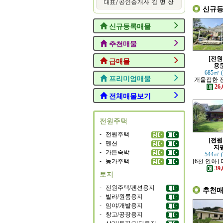
신규
신규등록매물
추천매물
[전원
급매물
용
685㎡ 
프리미엄매물
개울접한 
원
26,
전체매물보기
전원주택
-
전원주택
[전원
-
펜션
지
-
가든숙박
544㎡ 
-
농가주택
[6천 인하]
지에 위치
39,
토지
-
전원주택/펜션용지
추천
-
빌라/원룸용지
-
임야/개발용지
-
창고/공장용지
-
상가/투자/기타용지