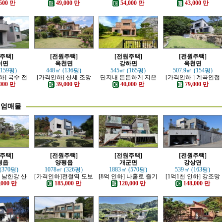
튼하게 잘지
정남향의 관리 잘된 전
심플한 신축전원주택
리하고 전망 좋은 근생
500 만
49,000 만
54,000 만
43,000 만
원주택
원주택
주택
주택]
[전원주택]
[전원주택]
[전원주택]
서면
옥천면
강하면
옥천면
(159평)
448㎡ (136평)
545㎡ (165평)
507.9㎡ (154평)
하] 국수 전
[가격인하] 산세 조망
단지내 튼튼하게 지은
[가격인하 ] 계곡인접
제대로 잘 지
좋은 남향 전원주택
전원주택
산세 조망 좋은 남향의
000 만
39,000 만
40,000 만
79,000 만
 전원주택
전원주택
미엄매물
주택]
[전원주택]
[전원주택]
[전원주택]
평읍
양평읍
개군면
강상면
(370평)
1078㎡ (326평)
1883㎡ (570평)
539㎡ (163평)
] 남한강 산
[가격인하]전철역 도보
[8억 인하] 나홀로 즐기
[1억1천 인하] 강조망
최고급 전원
강조망 되는 고급 전원
는 남한강 조망의 고급
과 명산이 보이는 호텔
,000 만
185,000 만
120,000 만
148,000 만
택
주택
전원주택
급 전원주택