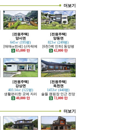
더보기
[전원주택]
[전원주택]
양서면
양동면
645㎡ (195평)
823㎡ (249평)
재
[매매or전세] 산자락에
[6천5백 인하] 동양평
자리한 전망트인 전원
IC, 양동역 가까운 전원
65,000 만
42,000 만
주택
주택
[전원주택]
[전원주택]
강상면
옥천면
403.14㎡ (122평)
1453㎡ (440평)
생활편리한 곳에 자리
솔뜰 캠핑장 인근 전망
한 단층 전원주택
트인 통나무 근생주택
40,000 만
72,000 만
더보기