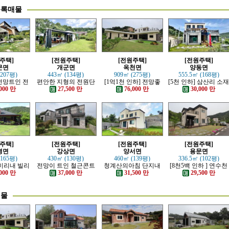
등록매물
주택]
[전원주택]
[전원주택]
[전원주택]
문면
개군면
옥천면
양동면
(207평)
443㎡ (134평)
909㎡ (275평)
555.5㎡ (168평)
전망트인 전
편안한 지형의 전원단
[1억1천 인하] 전망좋
[5천 인하] 삼산리 소
주택
지 내의 주택
고 력셔리한 단층 철콘
튼튼한 철콘 전원주택
000 만
27,500 만
76,000 만
30,000 만
전원주택
주택]
[전원주택]
[전원주택]
[전원주택]
평면
강상면
양서면
용문면
(165평)
430㎡ (130평)
460㎡ (139평)
336.5㎡ (102평)
 미리내 빌리
전망이 트인 철근콘트
청계산의아침 단지내
[8천5백 인하 ] 연수천
한 전원주택
리트 신축 주택
아담한 근생 주택
가까운 튼튼하게 잘지
000 만
37,000 만
31,500 만
29,500 만
은 전원주택
매물