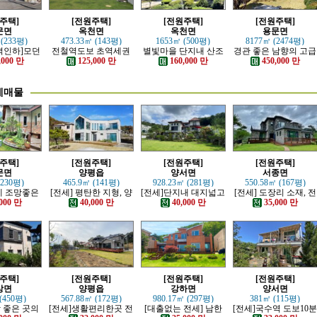
주택]
[전원주택]
[전원주택]
[전원주택]
문면
옥천면
옥천면
용문면
 (233평)
473.33㎡ (143평)
1653㎡ (500평)
8177㎡ (2474평)
격인하]모던
전철역도보 초역세권
별빛마을 단지내 산조
경관 좋은 남향의 고급
러운 본채,
강조망 고급전원주택
망 좋은 전원주택
전원주택
,000 만
125,000 만
160,000 만
450,000 만
 전원주택
세매물
주택]
[전원주택]
[전원주택]
[전원주택]
문면
양평읍
양서면
서종면
(230평)
465.9㎡ (141평)
928.23㎡ (281평)
550.58㎡ (167평)
산세 조망좋은
[전세] 평탄한 지형, 양
[전세]단지내 대지넓고
[전세] 도장리 소재, 전
, 단층주택
평시내 차량 접근성 우
전망이트인 전원주택
망 좋은 전원마을 철근
000 만
40,000 만
40,000 만
35,000 만
수한 전원주택
콘크리트 주택
주택]
[전원주택]
[전원주택]
[전원주택]
상면
양평읍
강하면
양서면
(450평)
567.88㎡ (172평)
980.17㎡ (297평)
381㎡ (115평)
망 좋은 곳의
[전세]생활편리한곳 전
[대출없는 전세] 남한
[전세]국수역 도보10