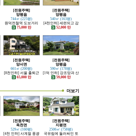
[전원주택]
[전원주택]
양평읍
양평읍
744㎡ (225평)
540㎡ (163평)
한
원덕전철역 도보거리
[4천인하] 세련되고 감
추읍산 조망좋은 신축
각적인 모던한 전원주
75,000 만
52,000 만
전원주택
택
[전원주택]
[전원주택]
양서면
양평읍
661㎡ (200평)
590㎡ (178평)
[8천인하] 서울 출퇴근
[1억 인하] 강조망과 산
가능한 잘 지은 고급 전
세 조망 좋은 고급 전원
65,000 만
59,000 만
원주택
주택
더보기
[전원주택]
[전원주택]
옥천면
지평면
529㎡ (160평)
2506㎡ (758평)
[4천 인하] 사계절 풍광
국유림에 둘러싸인 토