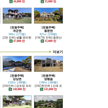
좋고 전망이 트인 전원
지 넓은 전원주택
44,000 만
35,000 만
주택
[전원주택]
[전원주택]
개군면
용문면
569㎡ (172평)
825㎡ (250평)
[2천 인하] 생활 편리한
[1억7천 인하] 용문산
단지내 잘 관리된 전원
관광단지 초입마을 남
47,000 만
35,000 만
주택
향 주택
더보기
[전원주택]
[전원주택]
강상면
양평읍
1320㎡ (399평)
1190㎡ (360평)
[2억인하 ] 강조망 프리
[2억5천인하 ] 산세 조
미엄 고급전원주택
망 좋은 럭셔리 고급 전
140,000 만
145,000 만
원주택