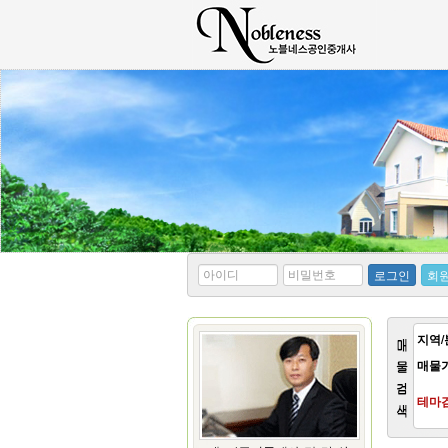
*
*
로그인
회
아
비
이
밀
디
번
호
지역/
매물
테마