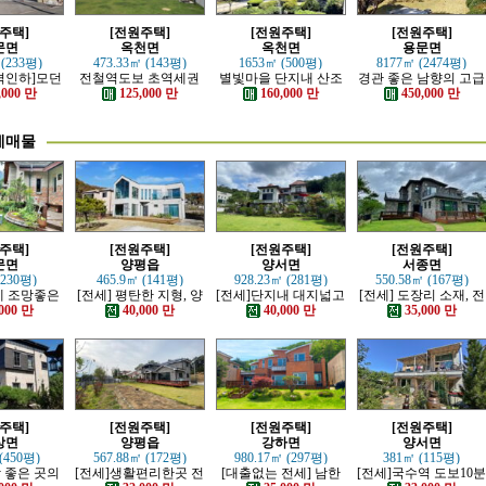
주택]
[전원주택]
[전원주택]
[전원주택]
문면
옥천면
옥천면
용문면
 (233평)
473.33㎡ (143평)
1653㎡ (500평)
8177㎡ (2474평)
격인하]모던
전철역도보 초역세권
별빛마을 단지내 산조
경관 좋은 남향의 고급
러운 본채,
강조망 고급전원주택
망 좋은 전원주택
전원주택
,000 만
125,000 만
160,000 만
450,000 만
 전원주택
세매물
주택]
[전원주택]
[전원주택]
[전원주택]
문면
양평읍
양서면
서종면
(230평)
465.9㎡ (141평)
928.23㎡ (281평)
550.58㎡ (167평)
산세 조망좋은
[전세] 평탄한 지형, 양
[전세]단지내 대지넓고
[전세] 도장리 소재, 전
, 단층주택
평시내 차량 접근성 우
전망이트인 전원주택
망 좋은 전원마을 철근
000 만
40,000 만
40,000 만
35,000 만
수한 전원주택
콘크리트 주택
주택]
[전원주택]
[전원주택]
[전원주택]
상면
양평읍
강하면
양서면
(450평)
567.88㎡ (172평)
980.17㎡ (297평)
381㎡ (115평)
망 좋은 곳의
[전세]생활편리한곳 전
[대출없는 전세] 남한
[전세]국수역 도보10