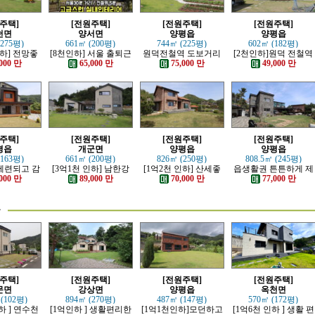
주택]
[전원주택]
[전원주택]
[전원주택]
천면
양서면
양평읍
양평읍
(275평)
661㎡ (200평)
744㎡ (225평)
602㎡ (182평)
인하] 전망좋
[8천인하] 서울 출퇴근
원덕전철역 도보거리
[2천인하]원덕 전철역
 단층 철콘
가능한 잘 지은 고급 전
추읍산 조망좋은 신축
인근 전망 트인 예쁜전
000 만
65,000 만
75,000 만
49,000 만
주택
원주택
전원주택
원주택
주택]
[전원주택]
[전원주택]
[전원주택]
평읍
개군면
양평읍
양평읍
(163평)
661㎡ (200평)
826㎡ (250평)
808.5㎡ (245평)
 세련되고 감
[3억1천 인하] 남한강
[1억2천 인하] 산세좋
읍생활권 튼튼하게 제
던한 전원주
조망 좋은 모던한 고급
고 읍생활 편리한 남향
대로 잘지은 전원주택
000 만
89,000 만
70,000 만
77,000 만
택
전원주택
의 전원주택
물
주택]
[전원주택]
[전원주택]
[전원주택]
문면
강상면
양평읍
옥천면
 (102평)
894㎡ (270평)
487㎡ (147평)
570㎡ (172평)
하 ] 연수천
[1억인하 ] 생활편리한
[1억1천인하]모던하고
[1억6천 인하 ] 생활 편