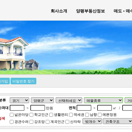
회사소개
양평부동산정보
매도 • 
원가입
비밀번호 찾기
분류
가격대
면적
~
만원
~
㎡
/
넓은마당
학교인근
생활편리
역세권
남향
예쁜정원
검색
경관수려
강조망
계곡인근
산자락