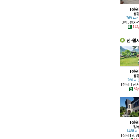
[전원
용
769.4㎡
[3억5천가
하고 고급스
125
별채있는
전·월
[전원
용
760㎡ 
[전세 ] 
정원 예쁜
30,
[전원
강
1488㎡ 
[전세] 전