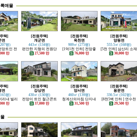
등록매물
주택]
[전원주택]
[전원주택]
[전원주택]
문면
개군면
옥천면
양동면
(207평)
443㎡ (134평)
909㎡ (275평)
555.5㎡ (168평)
전망트인 전
편안한 지형의 전원단
[1억1천 인하] 전망좋
[5천 인하] 삼산리 소
주택
지 내의 주택
고 력셔리한 단층 철콘
튼튼한 철콘 전원주택
000 만
27,500 만
76,000 만
30,000 만
전원주택
주택]
[전원주택]
[전원주택]
[전원주택]
평면
강상면
양서면
용문면
(165평)
430㎡ (130평)
460㎡ (139평)
336.5㎡ (102평)
 미리내 빌리
전망이 트인 철근콘트
청계산의아침 단지내
[8천5백 인하 ] 연수천
한 전원주택
리트 신축 주택
아담한 근생 주택
가까운 튼튼하게 잘지
000 만
37,000 만
31,500 만
29,500 만
은 전원주택
매물