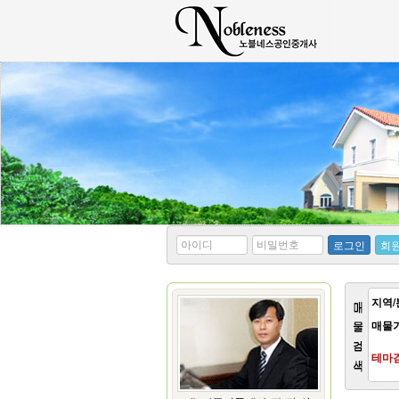
*
*
로그인
회
아
비
이
밀
디
번
호
지역/
매물
테마