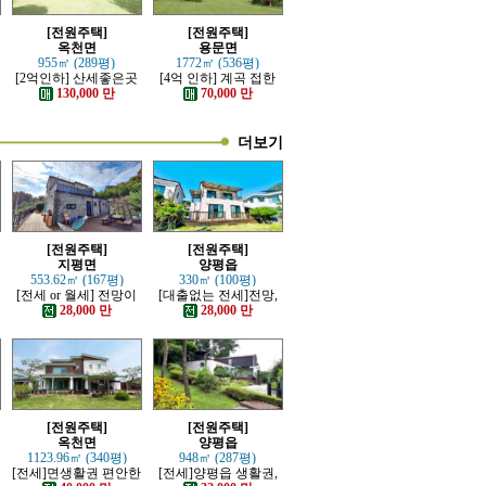
[전원주택]
[전원주택]
옥천면
용문면
955㎡ (289평)
1772㎡ (536평)
[2억인하] 산세좋은곳
[4억 인하] 계곡 접한
전망좋은 고급전원주
터 넓은 전원주택
130,000 만
70,000 만
택
더보기
[전원주택]
[전원주택]
지평면
양평읍
553.62㎡ (167평)
330㎡ (100평)
[전세 or 월세] 전망이
[대출없는 전세]전망,
트인 잘지은 근생 전원
접근성 좋은 전원주택
28,000 만
28,000 만
주택
[전원주택]
[전원주택]
옥천면
양평읍
1123.96㎡ (340평)
948㎡ (287평)
분
[전세]면생활권 편안한
[전세]양평읍 생활권,