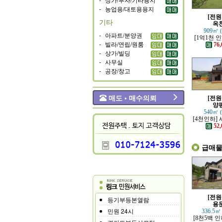
-
농업용/대토용용지
[전원
기타
옥
909㎡ 
-
아파트/분양권
[1억1천 
-
빌라/연립/원룸
고 력셔리한
76,
전원
-
상가/빌딩
-
사무실
-
공장/창고
매도 • 매수의뢰
[전원
양
540㎡ 
[4천인하]
각적인 모
52,
급매
[전원
등기부등본열람
용
민원 24시
336.5㎡
[8천5백 인