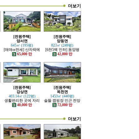
더보기
[전원주택]
[전원주택]
양서면
양동면
645㎡ (195평)
823㎡ (249평)
재
[매매or전세] 산자락에
[6천5백 인하] 동양평
자리한 전망트인 전원
IC, 양동역 가까운 전원
65,000 만
42,000 만
주택
주택
[전원주택]
[전원주택]
강상면
옥천면
403.14㎡ (122평)
1453㎡ (440평)
생활편리한 곳에 자리
솔뜰 캠핑장 인근 전망
한 단층 전원주택
트인 통나무 근생주택
40,000 만
72,000 만
더보기