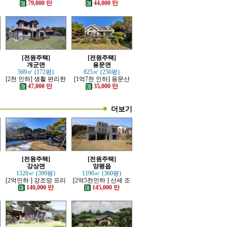
산세 조망 좋은 남향의
좋고 전망이 트인 전원
79,000 만
44,000 만
전원주택
주택
[전원주택]
[전원주택]
개군면
용문면
569㎡ (172평)
825㎡ (250평)
[2천 인하] 생활 편리한
[1억7천 인하] 용문산
단지내 잘 관리된 전원
관광단지 초입마을 남
47,000 만
35,000 만
주택
향 주택
더보기
[전원주택]
[전원주택]
강상면
양평읍
1320㎡ (399평)
1190㎡ (360평)
[2억인하 ] 강조망 프리
[2억5천인하 ] 산세 조
미엄 고급전원주택
망 좋은 럭셔리 고급 전
140,000 만
145,000 만
원주택