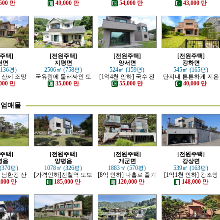
튼하게 잘지
정남향의 관리 잘된 전
심플한 신축전원주택
리하고 전망 좋은 근생
500 만
49,000 만
54,000 만
43,000 만
원주택
원주택
주택
주택]
[전원주택]
[전원주택]
[전원주택]
천면
지평면
양서면
강하면
(136평)
2506㎡ (758평)
524㎡ (159평)
545㎡ (165평)
 산세 조망
국유림에 둘러싸인 토
[1억4천 인하] 국수 전
단지내 튼튼하게 지은
 전원주택
지 넓은 전원주택
철역 인근 제대로 잘 지
전원주택
000 만
35,000 만
55,000 만
40,000 만
은 신축 전원주택
미엄매물
주택]
[전원주택]
[전원주택]
[전원주택]
평읍
양평읍
개군면
강상면
(370평)
1078㎡ (326평)
1883㎡ (570평)
539㎡ (163평)
] 남한강 산
[가격인하]전철역 도보
[8억 인하] 나홀로 즐기
[1억1천 인하] 강조망
최고급 전원
강조망 되는 고급 전원
는 남한강 조망의 고급
과 명산이 보이는 호텔
,000 만
185,000 만
120,000 만
148,000 만
택
주택
전원주택
급 전원주택