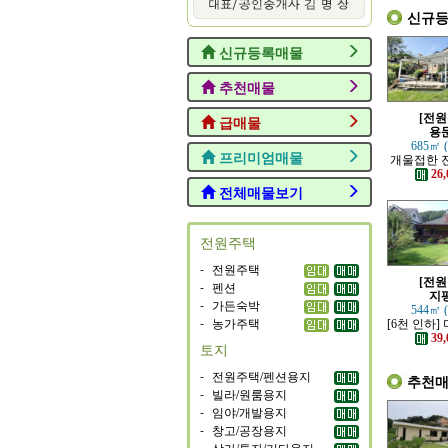
신규
신규등록매물
추천매물
[전원
급매물
용
685㎡ 
프리미엄매물
개울접한 
원
26,
전체매물보기
전원주택
-
전원주택
[전원
-
펜션
지
-
가든숙박
544㎡ 
-
농가주택
[6천 인하]
지에 위치
39,
토지
-
전원주택/펜션용지
추천
-
빌라/원룸용지
-
임야/개발용지
-
창고/공장용지
-
상가/투자/기타용지