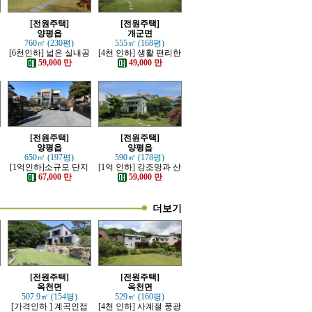
[전원주택]
[전원주택]
양평읍
개군면
760㎡ (230평)
555㎡ (168평)
[6천인하] 넓은 실내공
[4천 인하] 생활 편리한
간 좋은 단층 근생주택
단지내 인테리어 예쁜
59,000 만
49,000 만
전원주택
[전원주택]
[전원주택]
양평읍
양평읍
650㎡ (197평)
590㎡ (178평)
[1억인하]소규모 단지
[1억 인하] 강조망과 산
내 제대로 잘지은 전원
세 조망 좋은 고급 전원
67,000 만
59,000 만
주택
주택
더보기
[전원주택]
[전원주택]
옥천면
옥천면
507.9㎡ (154평)
529㎡ (160평)
[가격인하 ] 계곡인접
[4천 인하] 사계절 풍광