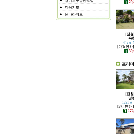
경기도부동산포털
가까운 튼
29,
은 전
다음지도
온나라지도
[전원
옥
448㎡ 
[가격인하]
좋은 남향
39,
프리
[전원
양
1223㎡ 
[3억 인하 
책로 접한 
170
주