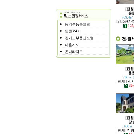
[전원
용
769.4㎡
[3억5천가
등기부등본열람
하고 고급스
125
별채있는
민원 24시
경기도부동산포털
전·월
다음지도
온나라지도
[전원
용
760㎡ 
[전세 ] 
정원 예쁜
30,
[전원
강
1488㎡ 
[전세] 전