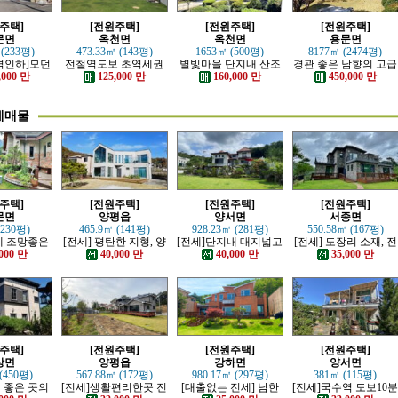
주택]
[전원주택]
[전원주택]
[전원주택]
문면
옥천면
옥천면
용문면
 (233평)
473.33㎡ (143평)
1653㎡ (500평)
8177㎡ (2474평)
격인하]모던
전철역도보 초역세권
별빛마을 단지내 산조
경관 좋은 남향의 고급
러운 본채,
강조망 고급전원주택
망 좋은 전원주택
전원주택
,000 만
125,000 만
160,000 만
450,000 만
 전원주택
세매물
주택]
[전원주택]
[전원주택]
[전원주택]
문면
양평읍
양서면
서종면
(230평)
465.9㎡ (141평)
928.23㎡ (281평)
550.58㎡ (167평)
산세 조망좋은
[전세] 평탄한 지형, 양
[전세]단지내 대지넓고
[전세] 도장리 소재, 전
, 단층주택
평시내 차량 접근성 우
전망이트인 전원주택
망 좋은 전원마을 철근
000 만
40,000 만
40,000 만
35,000 만
수한 전원주택
콘크리트 주택
주택]
[전원주택]
[전원주택]
[전원주택]
상면
양평읍
강하면
양서면
(450평)
567.88㎡ (172평)
980.17㎡ (297평)
381㎡ (115평)
망 좋은 곳의
[전세]생활편리한곳 전
[대출없는 전세] 남한
[전세]국수역 도보10