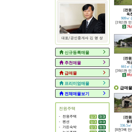
[전원
옥
909㎡ 
[1억1천 
고 력셔리한
76,
전원
신규등록매물
[전원
추천매물
개
661㎡ 
[3억1천 
급매물
조망 좋은 
89,
전원
프리미엄매물
급매
전체매물보기
전원주택
-
전원주택
[전원
-
펜션
용
336.5㎡
-
가든숙박
[8천5백 인
-
농가주택