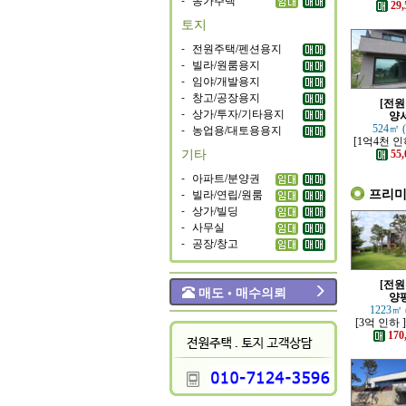
가까운 튼
29,
은 전
토지
-
전원주택/펜션용지
-
빌라/원룸용지
-
임야/개발용지
-
창고/공장용지
[전원
-
상가/투자/기타용지
양
-
농업용/대토용용지
524㎡ 
[1억4천 인
기타
철역 인근 
55,
은 신축
-
아파트/분양권
프리
-
빌라/연립/원룸
-
상가/빌딩
-
사무실
-
공장/창고
[전원
매도 • 매수의뢰
양
1223㎡ 
[3억 인하 
책로 접한 
170
주