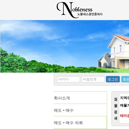
*
*
로그인
회
아
비
이
밀
디
번
회사소개
호
지역/
매물
매도 • 매수
테마
매도 • 매수 의뢰