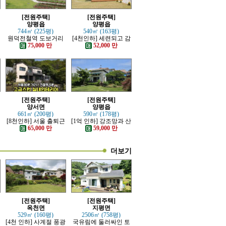
[전원주택]
[전원주택]
양평읍
양평읍
744㎡ (225평)
540㎡ (163평)
한
원덕전철역 도보거리
[4천인하] 세련되고 감
추읍산 조망좋은 신축
각적인 모던한 전원주
75,000 만
52,000 만
전원주택
택
[전원주택]
[전원주택]
양서면
양평읍
661㎡ (200평)
590㎡ (178평)
[8천인하] 서울 출퇴근
[1억 인하] 강조망과 산
가능한 잘 지은 고급 전
세 조망 좋은 고급 전원
65,000 만
59,000 만
원주택
주택
더보기
[전원주택]
[전원주택]
옥천면
지평면
529㎡ (160평)
2506㎡ (758평)
[4천 인하] 사계절 풍광
국유림에 둘러싸인 토