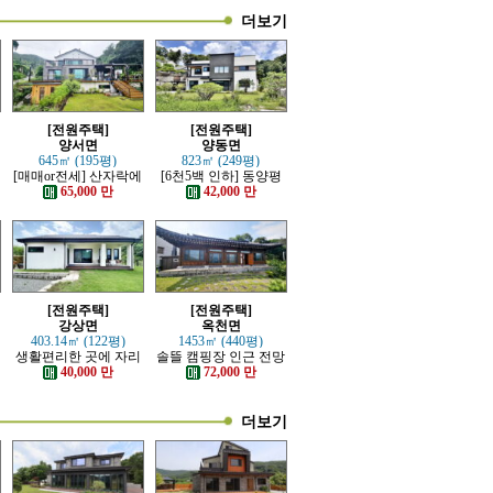
더보기
[전원주택]
[전원주택]
양서면
양동면
645㎡ (195평)
823㎡ (249평)
재
[매매or전세] 산자락에
[6천5백 인하] 동양평
자리한 전망트인 전원
IC, 양동역 가까운 전원
65,000 만
42,000 만
주택
주택
[전원주택]
[전원주택]
강상면
옥천면
403.14㎡ (122평)
1453㎡ (440평)
생활편리한 곳에 자리
솔뜰 캠핑장 인근 전망
한 단층 전원주택
트인 통나무 근생주택
40,000 만
72,000 만
더보기