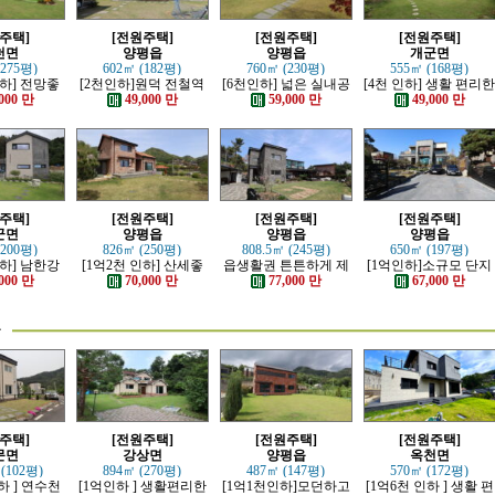
주택]
[전원주택]
[전원주택]
[전원주택]
천면
양평읍
양평읍
개군면
(275평)
602㎡ (182평)
760㎡ (230평)
555㎡ (168평)
인하] 전망좋
[2천인하]원덕 전철역
[6천인하] 넓은 실내공
[4천 인하] 생활 편리
 단층 철콘
인근 전망 트인 예쁜전
간 좋은 단층 근생주택
단지내 인테리어 예쁜
000 만
49,000 만
59,000 만
49,000 만
주택
원주택
전원주택
주택]
[전원주택]
[전원주택]
[전원주택]
군면
양평읍
양평읍
양평읍
(200평)
826㎡ (250평)
808.5㎡ (245평)
650㎡ (197평)
인하] 남한강
[1억2천 인하] 산세좋
읍생활권 튼튼하게 제
[1억인하]소규모 단지
모던한 고급
고 읍생활 편리한 남향
대로 잘지은 전원주택
내 제대로 잘지은 전원
000 만
70,000 만
77,000 만
67,000 만
주택
의 전원주택
주택
물
주택]
[전원주택]
[전원주택]
[전원주택]
문면
강상면
양평읍
옥천면
 (102평)
894㎡ (270평)
487㎡ (147평)
570㎡ (172평)
하 ] 연수천
[1억인하 ] 생활편리한
[1억1천인하]모던하고
[1억6천 인하 ] 생활 편