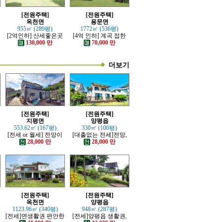
[전원주택]
[전원주택]
옥천면
용문면
955㎡ (289평)
1772㎡ (536평)
[2억인하] 산세좋은곳
[4억 인하] 계곡 접한
전망좋은 고급전원주
터 넓은 전원주택
130,000 만
70,000 만
택
더보기
[전원주택]
[전원주택]
지평면
양평읍
553.62㎡ (167평)
330㎡ (100평)
[전세 or 월세] 전망이
[대출없는 전세]전망,
트인 잘지은 근생 전원
접근성 좋은 전원주택
28,000 만
28,000 만
주택
[전원주택]
[전원주택]
옥천면
양평읍
1123.96㎡ (340평)
948㎡ (287평)
분
[전세]면생활권 편안한
[전세]양평읍 생활권,