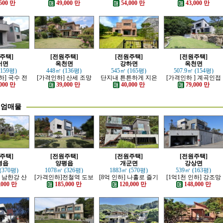
튼하게 잘지
정남향의 관리 잘된 전
심플한 신축전원주택
리하고 전망 좋은 근생
500 만
49,000 만
54,000 만
43,000 만
원주택
원주택
주택
주택]
[전원주택]
[전원주택]
[전원주택]
서면
옥천면
강하면
옥천면
(159평)
448㎡ (136평)
545㎡ (165평)
507.9㎡ (154평)
하] 국수 전
[가격인하] 산세 조망
단지내 튼튼하게 지은
[가격인하 ] 계곡인접
제대로 잘 지
좋은 남향 전원주택
전원주택
산세 조망 좋은 남향의
000 만
39,000 만
40,000 만
79,000 만
 전원주택
전원주택
미엄매물
주택]
[전원주택]
[전원주택]
[전원주택]
평읍
양평읍
개군면
강상면
(370평)
1078㎡ (326평)
1883㎡ (570평)
539㎡ (163평)
] 남한강 산
[가격인하]전철역 도보
[8억 인하] 나홀로 즐기
[1억1천 인하] 강조망
최고급 전원
강조망 되는 고급 전원
는 남한강 조망의 고급
과 명산이 보이는 호텔
,000 만
185,000 만
120,000 만
148,000 만
택
주택
전원주택
급 전원주택