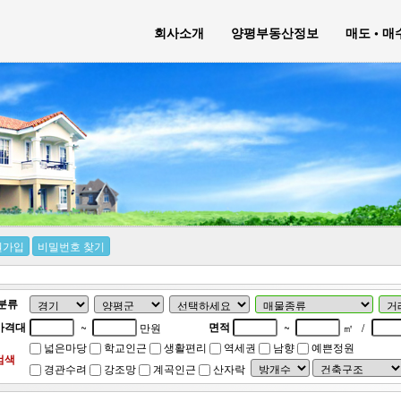
회사소개
양평부동산정보
매도 • 
원가입
비밀번호 찾기
분류
가격대
면적
~
만원
~
㎡
/
넓은마당
학교인근
생활편리
역세권
남향
예쁜정원
검색
경관수려
강조망
계곡인근
산자락