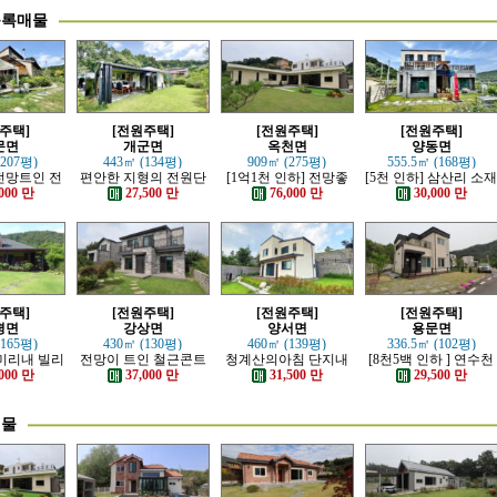
등록매물
주택]
[전원주택]
[전원주택]
[전원주택]
문면
개군면
옥천면
양동면
(207평)
443㎡ (134평)
909㎡ (275평)
555.5㎡ (168평)
전망트인 전
편안한 지형의 전원단
[1억1천 인하] 전망좋
[5천 인하] 삼산리 소
주택
지 내의 주택
고 력셔리한 단층 철콘
튼튼한 철콘 전원주택
000 만
27,500 만
76,000 만
30,000 만
전원주택
주택]
[전원주택]
[전원주택]
[전원주택]
평면
강상면
양서면
용문면
(165평)
430㎡ (130평)
460㎡ (139평)
336.5㎡ (102평)
 미리내 빌리
전망이 트인 철근콘트
청계산의아침 단지내
[8천5백 인하 ] 연수천
한 전원주택
리트 신축 주택
아담한 근생 주택
가까운 튼튼하게 잘지
000 만
37,000 만
31,500 만
29,500 만
은 전원주택
매물