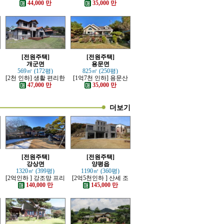
좋고 전망이 트인 전원
지 넓은 전원주택
44,000 만
35,000 만
주택
[전원주택]
[전원주택]
개군면
용문면
569㎡ (172평)
825㎡ (250평)
[2천 인하] 생활 편리한
[1억7천 인하] 용문산
단지내 잘 관리된 전원
관광단지 초입마을 남
47,000 만
35,000 만
주택
향 주택
더보기
[전원주택]
[전원주택]
강상면
양평읍
1320㎡ (399평)
1190㎡ (360평)
[2억인하 ] 강조망 프리
[2억5천인하 ] 산세 조
미엄 고급전원주택
망 좋은 럭셔리 고급 전
140,000 만
145,000 만
원주택