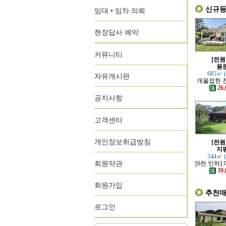
신규
임대 • 임차 의뢰
현장답사 예약
커뮤니티
[전원
용
685㎡ 
자유게시판
개울접한 
원
26,
공지사항
고객센터
개인정보취급방침
[전원
지
544㎡ 
회원약관
[6천 인하]
지에 위치
39,
회원가입
추천
로그인