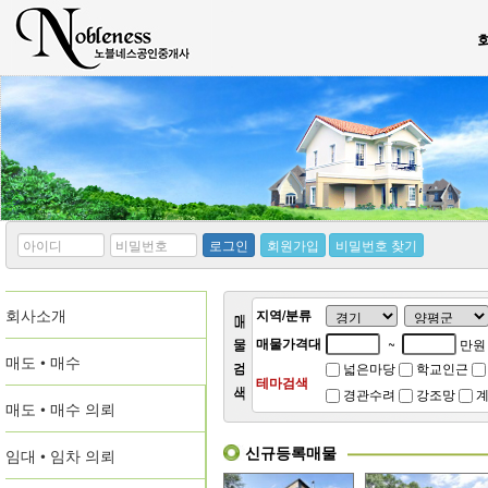
*
*
로그인
회원가입
비밀번호 찾기
아
비
이
밀
디
번
회사소개
호
지역/분류
매물가격대
~
만원
매도 • 매수
넓은마당
학교인근
테마검색
경관수려
강조망
계
매도 • 매수 의뢰
신규등록매물
임대 • 임차 의뢰