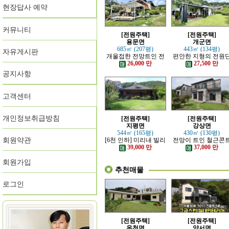
현장답사 예약
커뮤니티
[전원주택]
[전원주택]
용문면
개군면
685㎡ (207평)
443㎡ (134평)
자유게시판
개울접한 전망트인 전
편안한 지형의 전원
원주택
지 내의 주택
26,000 만
27,500 만
공지사항
고객센터
개인정보취급방침
[전원주택]
[전원주택]
지평면
강상면
544㎡ (165평)
430㎡ (130평)
회원약관
[6천 인하] 미리내 빌리
전망이 트인 철근콘
지에 위치한 전원주택
리트 신축 주택
39,000 만
37,000 만
회원가입
추천매물
로그인
[전원주택]
[전원주택]
옥천면
양서면