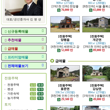
909㎡ (275평)
661㎡ (200평)
[1억1천 인하] 전망좋
[8천인하] 서울 출퇴
고 력셔리한 단층 철콘
가능한 잘 지은 고급 
76,000 만
65,000 만
전원주택
원주택
신규등록매물
[전원주택]
[전원주택]
추천매물
양평읍
개군면
540㎡ (163평)
661㎡ (200평)
[4천인하] 세련되고 감
[3억1천 인하] 남한
급매물
각적인 모던한 전원주
조망 좋은 모던한 고
52,000 만
89,000 만
택
전원주택
프리미엄매물
급매물
전체매물보기
전원주택
-
전원주택
[전원주택]
[전원주택]
-
펜션
용문면
강상면
336.5㎡ (102평)
894㎡ (270평)
-
가든숙박
[8천5백 인하 ] 연수천
[1억인하 ] 생활편리
-
농가주택
가까운 튼튼하게 잘지
정남향의 관리 잘된 
29,500 만
49,000 만
은 전원주택
원주택
토지