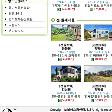
769.4㎡ (233평)
473.33㎡ (143평)
[3억5천가격인하]모던
전철역도보 초역세
등기부등본열람
하고 고급스러운 본채,
강조망 고급전원주
125,000 만
125,000 만
별채있는 전원주택
민원 24시
경기도부동산포털
전·월세매물
다음지도
온나라지도
[전원주택]
[전원주택]
용문면
양평읍
760㎡ (230평)
465.9㎡ (141평)
[전세 ] 산세 조망좋은
[전세] 평탄한 지형, 
정원 예쁜, 단층주택
평시내 차량 접근성 
30,000 만
40,000 만
수한 전원주택
[전원주택]
[전원주택]
강상면
양평읍
1488㎡ (450평)
567.88㎡ (172평)
[전세] 전망 좋은 곳의
[전세]생활편리한곳 
고급 전원주택
망트인 전원주택
50,000 만
32,000 만
Copyright
노블네스공인중개사
All rights reser