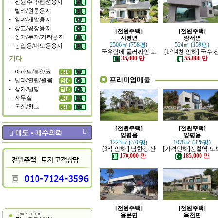
-
전원주택/펜션용지
-
빌라/원룸용지
-
임야/개발용지
-
창고/공장용지
[전원주택]
[전원주택]
-
상가/투자/기타용지
지평면
양서면
-
농업용/대토용용지
2506㎡ (758평)
524㎡ (159평)
국유림에 둘러싸인 토
[1억4천 인하] 국수 
기타
지 넓은 전원주택
철역 인근 제대로 잘 
35,000 만
55,000 만
은 신축 전원주택
-
아파트/분양권
프리미엄매물
-
빌라/연립/원룸
-
상가/빌딩
-
사무실
-
공장/창고
[전원주택]
[전원주택]
매도 • 매수의뢰
양평읍
양평읍
1223㎡ (370평)
1078㎡ (326평)
[3억 인하 ] 남한강 산
[가격인하]전철역 도
책로 접한 최고급 전원
강조망 되는 고급 전
170,000 만
185,000 만
주택
주택
[전원주택]
[전원주택]
용문면
옥천면