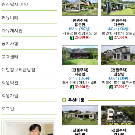
현장답사 예약
커뮤니티
[전원주택]
[전원주택]
용문면
개군면
685㎡ (207평)
443㎡ (134평)
자유게시판
개울접한 전망트인 전
편안한 지형의 전원
원주택
지 내의 주택
26,000 만
27,500 만
공지사항
고객센터
개인정보취급방침
[전원주택]
[전원주택]
지평면
강상면
544㎡ (165평)
430㎡ (130평)
회원약관
[6천 인하] 미리내 빌리
전망이 트인 철근콘
지에 위치한 전원주택
리트 신축 주택
39,000 만
37,000 만
회원가입
추천매물
로그인
[전원주택]
[전원주택]
옥천면
양서면