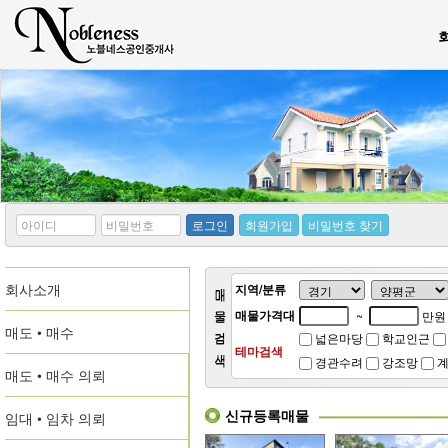
*
*
로그인
회원가입
비밀번호 찾기
아
비
이
밀
디
번
회사소개
호
지역/분류
매물가격대
~
만원
매도 • 매수
넓은마당
학교인근
테마검색
경관수려
강조망
계
매도 • 매수 의뢰
신규등록매물
임대 • 임차 의뢰