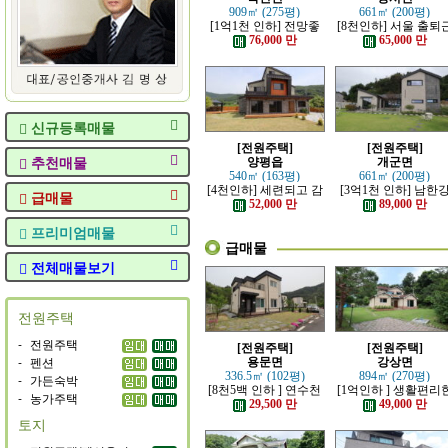
909㎡ (275평)
661㎡ (200평)
[1억1천 인하] 전망좋
[8천인하] 서울 출퇴
고 력셔리한 단층 철콘
가능한 잘 지은 고급 
76,000 만
65,000 만
전원주택
원주택
신규등록매물
[전원주택]
[전원주택]
추천매물
양평읍
개군면
540㎡ (163평)
661㎡ (200평)
[4천인하] 세련되고 감
[3억1천 인하] 남한
급매물
각적인 모던한 전원주
조망 좋은 모던한 고
52,000 만
89,000 만
택
전원주택
프리미엄매물
급매물
전체매물보기
전원주택
-
전원주택
[전원주택]
[전원주택]
-
펜션
용문면
강상면
336.5㎡ (102평)
894㎡ (270평)
-
가든숙박
[8천5백 인하 ] 연수천
[1억인하 ] 생활편리
-
농가주택
가까운 튼튼하게 잘지
정남향의 관리 잘된 
29,500 만
49,000 만
은 전원주택
원주택
토지