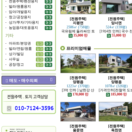
-
전원주택/펜션용지
-
빌라/원룸용지
-
임야/개발용지
-
창고/공장용지
[전원주택]
[전원주택]
-
상가/투자/기타용지
지평면
양서면
-
농업용/대토용용지
2506㎡ (758평)
524㎡ (159평)
국유림에 둘러싸인 토
[1억4천 인하] 국수 
기타
지 넓은 전원주택
철역 인근 제대로 잘 
35,000 만
55,000 만
은 신축 전원주택
-
아파트/분양권
프리미엄매물
-
빌라/연립/원룸
-
상가/빌딩
-
사무실
-
공장/창고
[전원주택]
[전원주택]
매도 • 매수의뢰
양평읍
양평읍
1223㎡ (370평)
1078㎡ (326평)
[3억 인하 ] 남한강 산
[가격인하]전철역 도
책로 접한 최고급 전원
강조망 되는 고급 전
170,000 만
185,000 만
주택
주택
[전원주택]
[전원주택]
용문면
옥천면