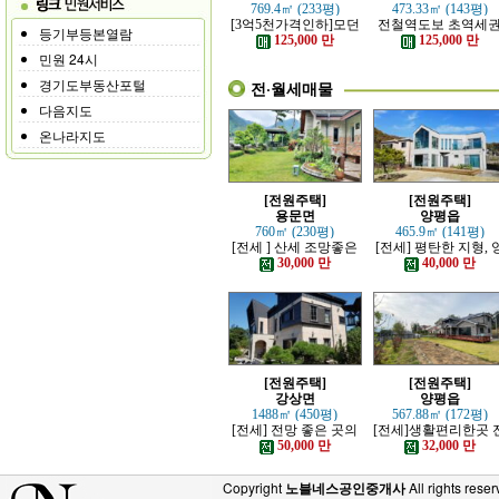
769.4㎡ (233평)
473.33㎡ (143평)
[3억5천가격인하]모던
전철역도보 초역세
등기부등본열람
하고 고급스러운 본채,
강조망 고급전원주
125,000 만
125,000 만
별채있는 전원주택
민원 24시
경기도부동산포털
전·월세매물
다음지도
온나라지도
[전원주택]
[전원주택]
용문면
양평읍
760㎡ (230평)
465.9㎡ (141평)
[전세 ] 산세 조망좋은
[전세] 평탄한 지형, 
정원 예쁜, 단층주택
평시내 차량 접근성 
30,000 만
40,000 만
수한 전원주택
[전원주택]
[전원주택]
강상면
양평읍
1488㎡ (450평)
567.88㎡ (172평)
[전세] 전망 좋은 곳의
[전세]생활편리한곳 
고급 전원주택
망트인 전원주택
50,000 만
32,000 만
Copyright
노블네스공인중개사
All rights reser