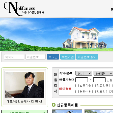
*
*
로그인
회원가입
비밀번호 찾기
아
비
이
밀
디
번
호
지역/분류
매물가격대
~
만원
넓은마당
학교인근
테마검색
경관수려
강조망
계
신규등록매물