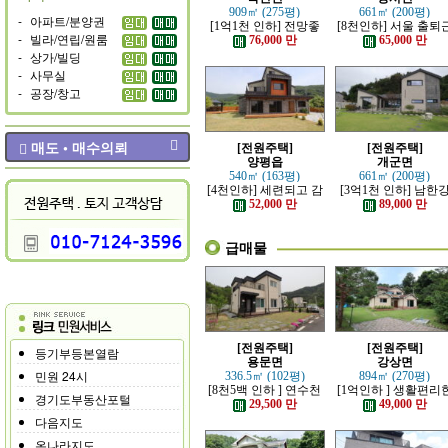
909㎡ (275평)
661㎡ (200평)
-
아파트/분양권
[1억1천 인하] 전망좋
[8천인하] 서울 출퇴
-
빌라/연립/원룸
고 력셔리한 단층 철콘
가능한 잘 지은 고급 
76,000 만
65,000 만
전원주택
원주택
-
상가/빌딩
-
사무실
-
공장/창고
매도 • 매수의뢰
[전원주택]
[전원주택]
양평읍
개군면
540㎡ (163평)
661㎡ (200평)
[4천인하] 세련되고 감
[3억1천 인하] 남한
각적인 모던한 전원주
조망 좋은 모던한 고
52,000 만
89,000 만
택
전원주택
급매물
[전원주택]
[전원주택]
등기부등본열람
용문면
강상면
민원 24시
336.5㎡ (102평)
894㎡ (270평)
[8천5백 인하 ] 연수천
[1억인하 ] 생활편리
경기도부동산포털
가까운 튼튼하게 잘지
정남향의 관리 잘된 
29,500 만
49,000 만
은 전원주택
원주택
다음지도
온나라지도