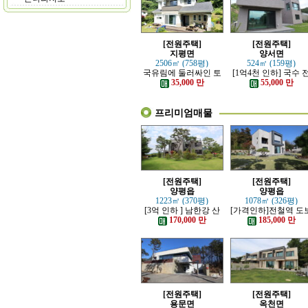
[전원주택]
[전원주택]
지평면
양서면
2506㎡ (758평)
524㎡ (159평)
국유림에 둘러싸인 토
[1억4천 인하] 국수 
지 넓은 전원주택
철역 인근 제대로 잘 
35,000 만
55,000 만
은 신축 전원주택
프리미엄매물
[전원주택]
[전원주택]
양평읍
양평읍
1223㎡ (370평)
1078㎡ (326평)
[3억 인하 ] 남한강 산
[가격인하]전철역 도
책로 접한 최고급 전원
강조망 되는 고급 전
170,000 만
185,000 만
주택
주택
[전원주택]
[전원주택]
용문면
옥천면