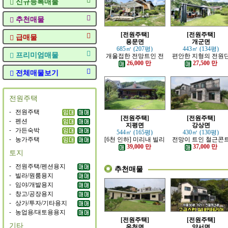
신규등록매물
추천매물
[전원주택]
[전원주택]
급매물
용문면
개군면
685㎡ (207평)
443㎡ (134평)
프리미엄매물
개울접한 전망트인 전
편안한 지형의 전원
원주택
지 내의 주택
26,000 만
27,500 만
전체매물보기
전원주택
-
전원주택
[전원주택]
[전원주택]
-
펜션
지평면
강상면
-
가든숙박
544㎡ (165평)
430㎡ (130평)
-
농가주택
[6천 인하] 미리내 빌리
전망이 트인 철근콘
지에 위치한 전원주택
리트 신축 주택
39,000 만
37,000 만
토지
-
전원주택/펜션용지
추천매물
-
빌라/원룸용지
-
임야/개발용지
-
창고/공장용지
-
상가/투자/기타용지
-
농업용/대토용용지
[전원주택]
[전원주택]
기타
옥천면
양서면