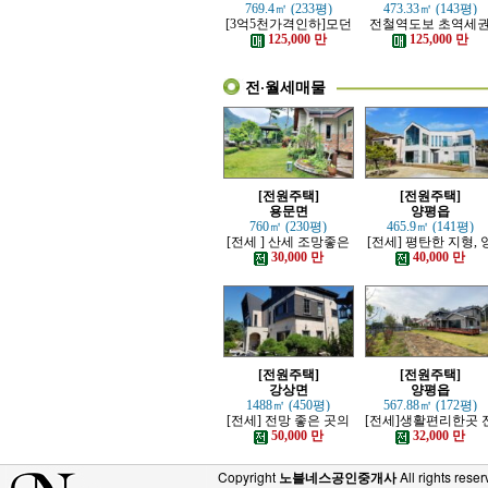
769.4㎡ (233평)
473.33㎡ (143평)
[3억5천가격인하]모던
전철역도보 초역세
하고 고급스러운 본채,
강조망 고급전원주
125,000 만
125,000 만
별채있는 전원주택
전·월세매물
[전원주택]
[전원주택]
용문면
양평읍
760㎡ (230평)
465.9㎡ (141평)
[전세 ] 산세 조망좋은
[전세] 평탄한 지형, 
정원 예쁜, 단층주택
평시내 차량 접근성 
30,000 만
40,000 만
수한 전원주택
[전원주택]
[전원주택]
강상면
양평읍
1488㎡ (450평)
567.88㎡ (172평)
[전세] 전망 좋은 곳의
[전세]생활편리한곳 
고급 전원주택
망트인 전원주택
50,000 만
32,000 만
Copyright
노블네스공인중개사
All rights reser