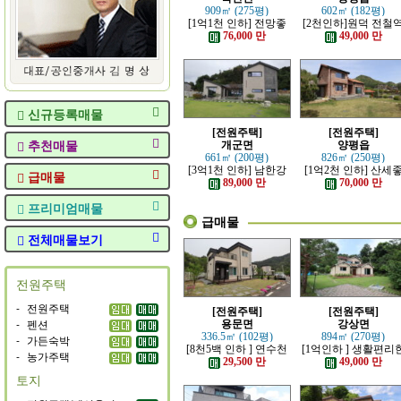
909㎡ (275평)
602㎡ (182평)
[1억1천 인하] 전망좋
[2천인하]원덕 전철
고 력셔리한 단층 철콘
인근 전망 트인 예쁜
76,000 만
49,000 만
전원주택
원주택
신규등록매물
[전원주택]
[전원주택]
추천매물
개군면
양평읍
661㎡ (200평)
826㎡ (250평)
[3억1천 인하] 남한강
[1억2천 인하] 산세
급매물
조망 좋은 모던한 고급
고 읍생활 편리한 남
89,000 만
70,000 만
전원주택
의 전원주택
프리미엄매물
급매물
전체매물보기
전원주택
-
전원주택
[전원주택]
[전원주택]
-
펜션
용문면
강상면
336.5㎡ (102평)
894㎡ (270평)
-
가든숙박
[8천5백 인하 ] 연수천
[1억인하 ] 생활편리
-
농가주택
가까운 튼튼하게 잘지
정남향의 관리 잘된 
29,500 만
49,000 만
은 전원주택
원주택
토지