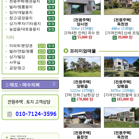
-
전원주택/펜션용지
-
빌라/원룸용지
-
임야/개발용지
-
창고/공장용지
[전원주택]
[전원주택]
-
상가/투자/기타용지
양서면
옥천면
-
농업용/대토용용지
524㎡ (159평)
448㎡ (136평)
[1억4천 인하] 국수 전
[가격인하] 산세 조
기타
철역 인근 제대로 잘 지
좋은 남향 전원주택
55,000 만
39,000 만
은 신축 전원주택
-
아파트/분양권
프리미엄매물
-
빌라/연립/원룸
-
상가/빌딩
-
사무실
-
공장/창고
[전원주택]
[전원주택]
매도 • 매수의뢰
양평읍
양평읍
1223㎡ (370평)
1078㎡ (326평)
[3억 인하 ] 남한강 산
[가격인하]전철역 도
책로 접한 최고급 전원
강조망 되는 고급 전
170,000 만
185,000 만
주택
주택
[전원주택]
[전원주택]
용문면
옥천면