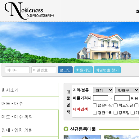
*
*
로그인
회원가입
비밀번호 찾기
아
비
이
밀
디
번
회사소개
호
지역/분류
매물가격대
~
만원
매도 • 매수
넓은마당
학교인근
테마검색
경관수려
강조망
계
매도 • 매수 의뢰
신규등록매물
임대 • 임차 의뢰