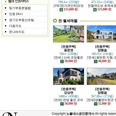
769.4㎡ (233평)
473.33㎡ (143평)
[3억5천가격인하]모던
전철역도보 초역세
등기부등본열람
하고 고급스러운 본채,
강조망 고급전원주
125,000 만
125,000 만
별채있는 전원주택
민원 24시
경기도부동산포털
전·월세매물
다음지도
온나라지도
[전원주택]
[전원주택]
용문면
양평읍
760㎡ (230평)
465.9㎡ (141평)
[전세 ] 산세 조망좋은
[전세] 평탄한 지형, 
정원 예쁜, 단층주택
평시내 차량 접근성 
30,000 만
40,000 만
수한 전원주택
[전원주택]
[전원주택]
강상면
양평읍
1488㎡ (450평)
567.88㎡ (172평)
[전세] 전망 좋은 곳의
[전세]생활편리한곳 
고급 전원주택
망트인 전원주택
50,000 만
32,000 만
Copyright
노블네스공인중개사
All rights reser