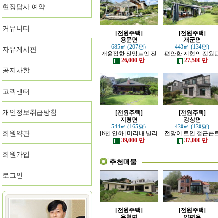
현장답사 예약
커뮤니티
[전원주택]
[전원주택]
용문면
개군면
685㎡ (207평)
443㎡ (134평)
자유게시판
개울접한 전망트인 전
편안한 지형의 전원
원주택
지 내의 주택
26,000 만
27,500 만
공지사항
고객센터
개인정보취급방침
[전원주택]
[전원주택]
지평면
강상면
544㎡ (165평)
430㎡ (130평)
회원약관
[6천 인하] 미리내 빌리
전망이 트인 철근콘
지에 위치한 전원주택
리트 신축 주택
39,000 만
37,000 만
회원가입
추천매물
로그인
[전원주택]
[전원주택]
옥천면
양평읍