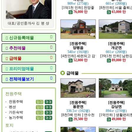
909㎡ (275평)
661㎡ (200평)
[1억1천 인하] 전망좋
[8천인하] 서울 출퇴
고 력셔리한 단층 철콘
가능한 잘 지은 고급 
76,000 만
65,000 만
전원주택
원주택
신규등록매물
[전원주택]
[전원주택]
추천매물
양평읍
개군면
540㎡ (163평)
661㎡ (200평)
[4천인하] 세련되고 감
[3억1천 인하] 남한
급매물
각적인 모던한 전원주
조망 좋은 모던한 고
52,000 만
89,000 만
택
전원주택
프리미엄매물
급매물
전체매물보기
전원주택
-
전원주택
[전원주택]
[전원주택]
-
펜션
용문면
강상면
336.5㎡ (102평)
894㎡ (270평)
-
가든숙박
[8천5백 인하 ] 연수천
[1억인하 ] 생활편리
-
농가주택
가까운 튼튼하게 잘지
정남향의 관리 잘된 
29,500 만
49,000 만
은 전원주택
원주택
토지