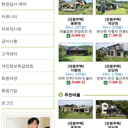
현장답사 예약
커뮤니티
[전원주택]
[전원주택]
용문면
개군면
685㎡ (207평)
443㎡ (134평)
자유게시판
개울접한 전망트인 전
편안한 지형의 전원
원주택
지 내의 주택
26,000 만
27,500 만
공지사항
고객센터
개인정보취급방침
[전원주택]
[전원주택]
지평면
강상면
544㎡ (165평)
430㎡ (130평)
회원약관
[6천 인하] 미리내 빌리
전망이 트인 철근콘
지에 위치한 전원주택
리트 신축 주택
39,000 만
37,000 만
회원가입
추천매물
로그인
[전원주택]
[전원주택]
옥천면
양서면