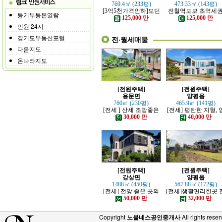
769.4㎡ (233평)
473.33㎡ (143평)
[3억5천가격인하]모던
전철역도보 초역세
등기부등본열람
하고 고급스러운 본채,
강조망 고급전원주
125,000 만
125,000 만
별채있는 전원주택
민원 24시
경기도부동산포털
전·월세매물
다음지도
온나라지도
[전원주택]
[전원주택]
용문면
양평읍
760㎡ (230평)
465.9㎡ (141평)
[전세 ] 산세 조망좋은
[전세] 평탄한 지형, 
정원 예쁜, 단층주택
평시내 차량 접근성 
30,000 만
40,000 만
수한 전원주택
[전원주택]
[전원주택]
강상면
양평읍
1488㎡ (450평)
567.88㎡ (172평)
[전세] 전망 좋은 곳의
[전세]생활편리한곳 
고급 전원주택
망트인 전원주택
50,000 만
32,000 만
Copyright
노블네스공인중개사
All rights reser