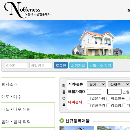
*
*
로그인
회원가입
비밀번호 찾기
아
비
이
밀
디
번
회사소개
호
지역/분류
매물가격대
~
만원
매도 • 매수
넓은마당
학교인근
테마검색
경관수려
강조망
계
매도 • 매수 의뢰
신규등록매물
임대 • 임차 의뢰