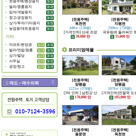
-
전원주택/펜션용지
-
빌라/원룸용지
-
임야/개발용지
-
창고/공장용지
[전원주택]
[전원주택]
-
상가/투자/기타용지
옥천면
지평면
-
농업용/대토용용지
448㎡ (136평)
2506㎡ (758평)
[가격인하] 산세 조망
국유림에 둘러싸인 
기타
좋은 남향 전원주택
지 넓은 전원주택
39,000 만
35,000 만
-
아파트/분양권
프리미엄매물
-
빌라/연립/원룸
-
상가/빌딩
-
사무실
-
공장/창고
[전원주택]
[전원주택]
매도 • 매수의뢰
양평읍
양평읍
1223㎡ (370평)
1078㎡ (326평)
[3억 인하 ] 남한강 산
[가격인하]전철역 도
책로 접한 최고급 전원
강조망 되는 고급 전
170,000 만
185,000 만
주택
주택
[전원주택]
[전원주택]
용문면
옥천면